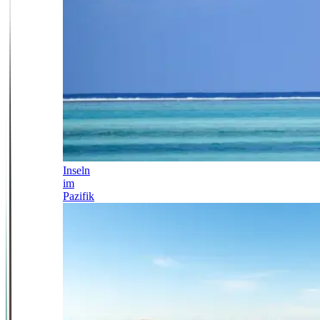
Inseln
im
Pazifik