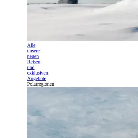
Alle
unsere
neuen
Reisen
und
exklusiven
Angebote
Polarregionen