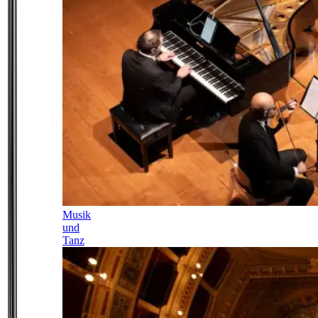
Musik
und
Tanz