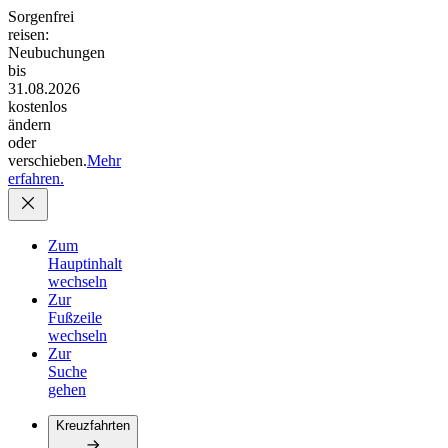
Sorgenfrei
reisen:
Neubuchungen
bis
31.08.2026
kostenlos
ändern
oder
verschieben.
Mehr
erfahren.
Zum
Hauptinhalt
wechseln
Zur
Fußzeile
wechseln
Zur
Suche
gehen
Kreuzfahrten