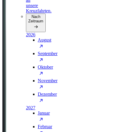
all
unsere
Kreuzfahrten.
Nach
Zeitraum
2026
August
September
Oktober
November
Dezember
2027
Januar
Februar