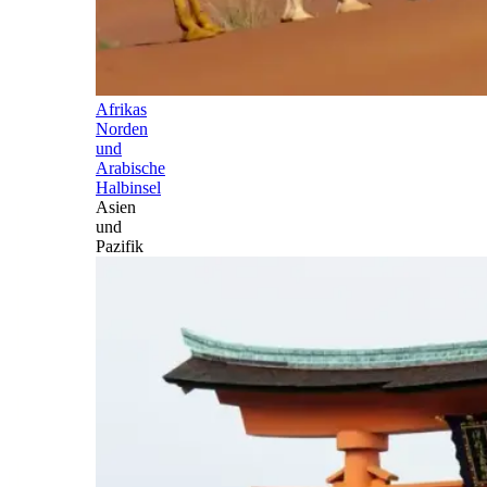
Afrikas
Norden
und
Arabische
Halbinsel
Asien
und
Pazifik