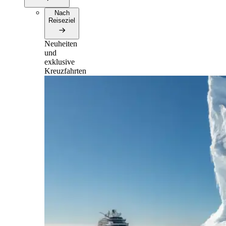
Nach
Reiseziel
Neuheiten
und
exklusive
Kreuzfahrten