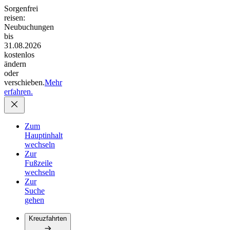
Sorgenfrei
reisen:
Neubuchungen
bis
31.08.2026
kostenlos
ändern
oder
verschieben.
Mehr
erfahren.
Zum
Hauptinhalt
wechseln
Zur
Fußzeile
wechseln
Zur
Suche
gehen
Kreuzfahrten