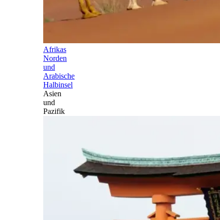
Afrikas
Norden
und
Arabische
Halbinsel
Asien
und
Pazifik