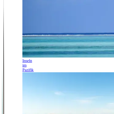
Inseln
im
Pazifik