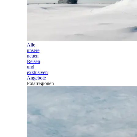
Alle
unsere
neuen
Reisen
und
exklusiven
Angebote
Polarregionen