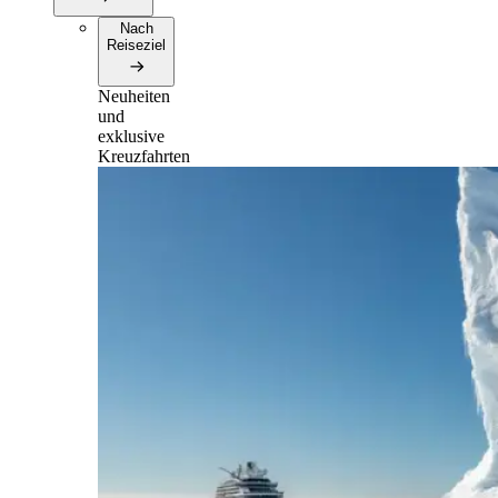
Nach
Reiseziel
Neuheiten
und
exklusive
Kreuzfahrten