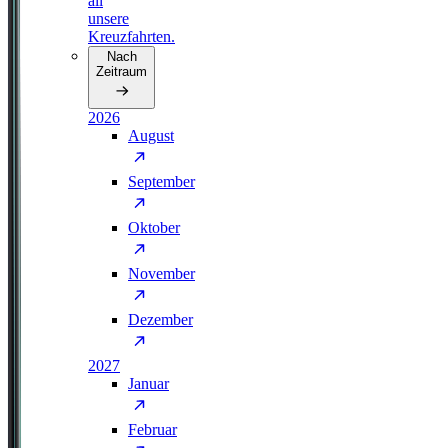
all
unsere
Kreuzfahrten.
Nach
Zeitraum
2026
August
September
Oktober
November
Dezember
2027
Januar
Februar