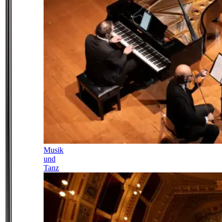
Musik
und
Tanz