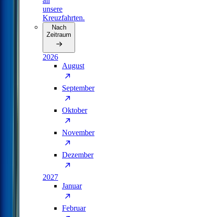
all
unsere
Kreuzfahrten.
Nach
Zeitraum
2026
August
September
Oktober
November
Dezember
2027
Januar
Februar