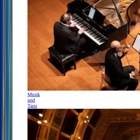
Musik
und
Tanz