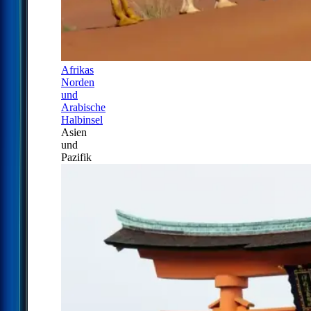
Afrikas
Norden
und
Arabische
Halbinsel
Asien
und
Pazifik