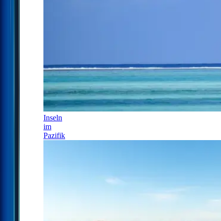
Inseln
im
Pazifik