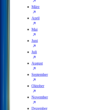
März
April
Mai
Juni
Juli
August
September
Oktober
November
Dezember