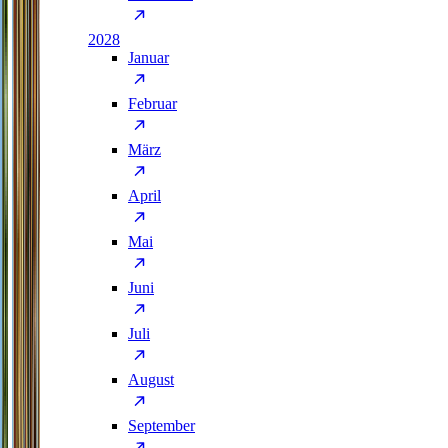
2028
Januar
Februar
März
April
Mai
Juni
Juli
August
September