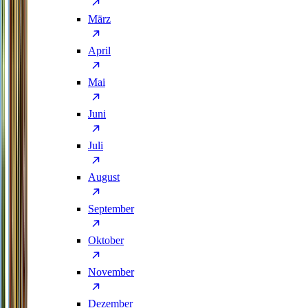
März
April
Mai
Juni
Juli
August
September
Oktober
November
Dezember