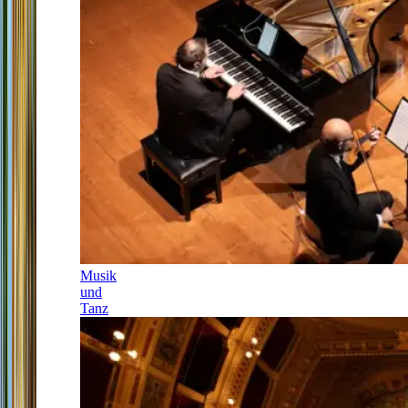
Musik
und
Tanz