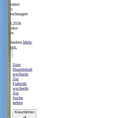
Sorgenfrei
reisen:
Neubuchungen
bis
31.08.2026
kostenlos
ändern
oder
verschieben.
Mehr
erfahren.
Zum
Hauptinhalt
wechseln
Zur
Fußzeile
wechseln
Zur
Suche
gehen
Kreuzfahrten