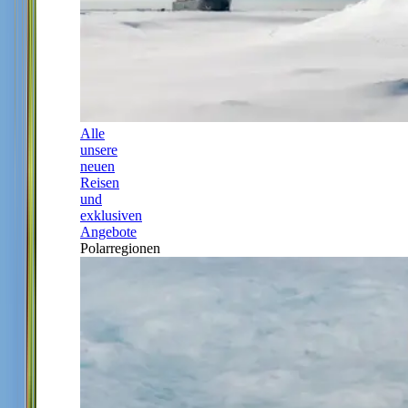
Alle
unsere
neuen
Reisen
und
exklusiven
Angebote
Polarregionen