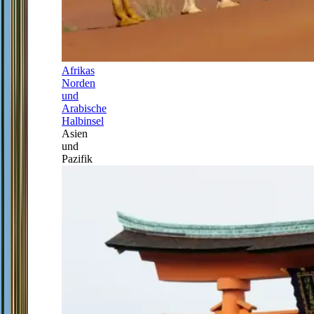
Afrikas
Norden
und
Arabische
Halbinsel
Asien
und
Pazifik