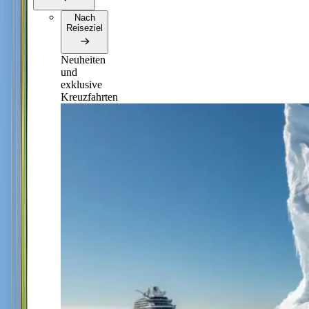
Nach
Reiseziel
Neuheiten
und
exklusive
Kreuzfahrten