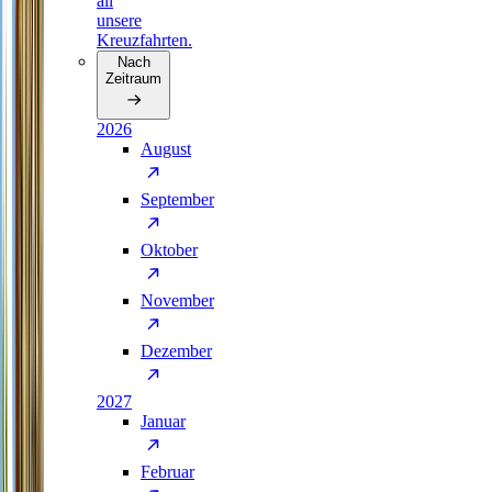
all
unsere
Kreuzfahrten.
Nach
Zeitraum
2026
August
September
Oktober
November
Dezember
2027
Januar
Februar