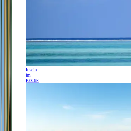
Inseln
im
Pazifik