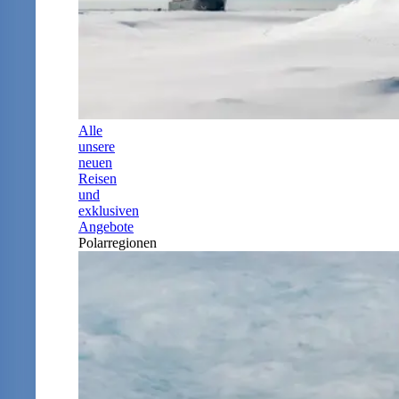
Alle
unsere
neuen
Reisen
und
exklusiven
Angebote
Polarregionen