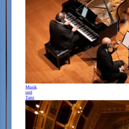
Musik
und
Tanz