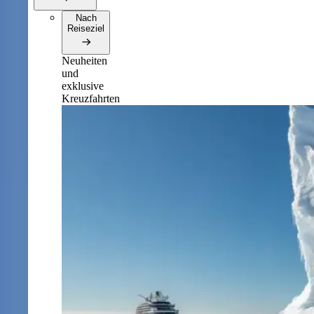
Nach
Reiseziel
Neuheiten
und
exklusive
Kreuzfahrten