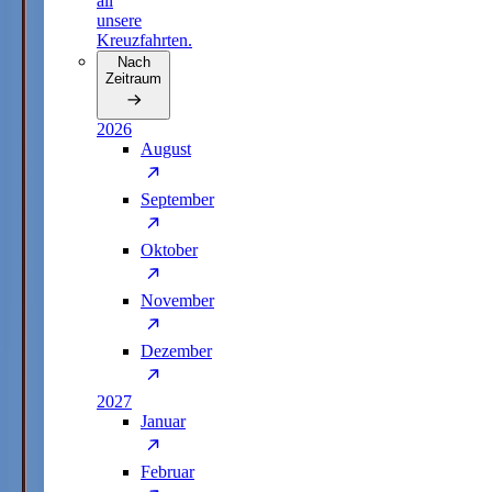
all
unsere
Kreuzfahrten.
Nach
Zeitraum
2026
August
September
Oktober
November
Dezember
2027
Januar
Februar