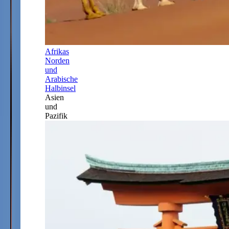
Afrikas
Norden
und
Arabische
Halbinsel
Asien
und
Pazifik