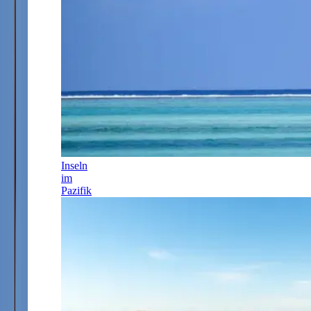
Inseln
im
Pazifik