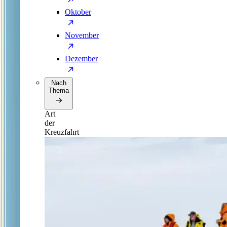
Oktober
November
Dezember
Nach
Thema
Art
der
Kreuzfahrt