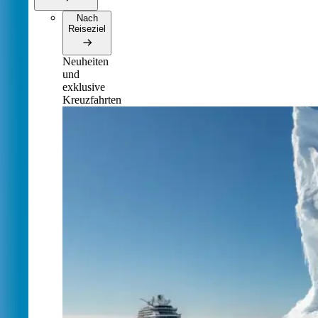
Nach
Reiseziel
Neuheiten
und
exklusive
Kreuzfahrten