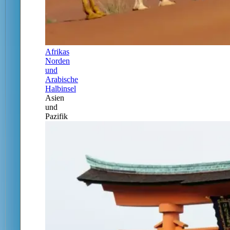
Afrikas
Norden
und
Arabische
Halbinsel
Asien
und
Pazifik