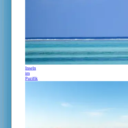
Inseln
im
Pazifik