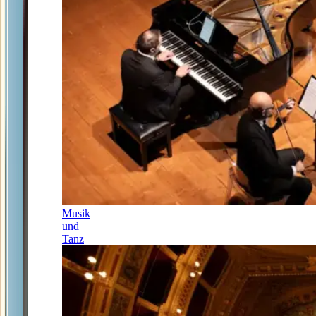
Musik
und
Tanz