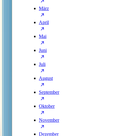
März
April
Mai
Juni
Juli
August
September
Oktober
November
Dezember