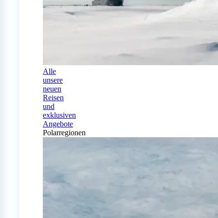
Alle
unsere
neuen
Reisen
und
exklusiven
Angebote
Polarregionen