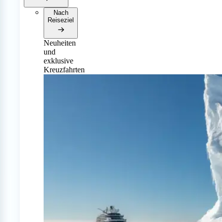
Nach
Reiseziel
Neuheiten
und
exklusive
Kreuzfahrten