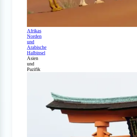
Afrikas
Norden
und
Arabische
Halbinsel
Asien
und
Pazifik