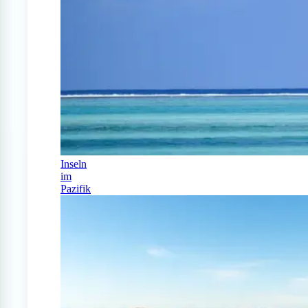
Inseln
im
Pazifik