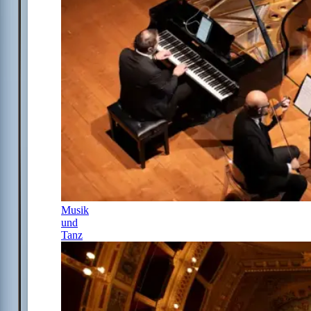
Musik
und
Tanz