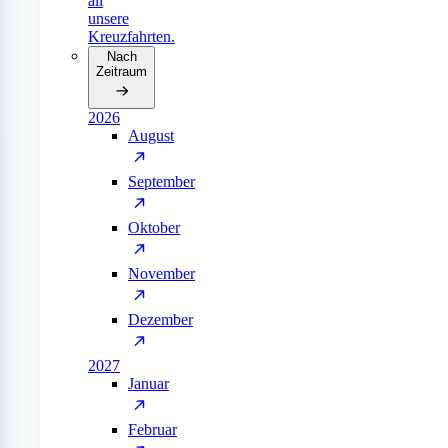
all
unsere
Kreuzfahrten.
Nach
Zeitraum
2026
August
September
Oktober
November
Dezember
2027
Januar
Februar