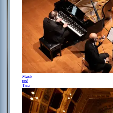
Musik
und
Tanz