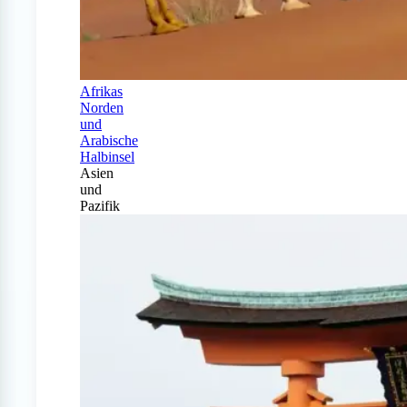
Afrikas
Norden
und
Arabische
Halbinsel
Asien
und
Pazifik