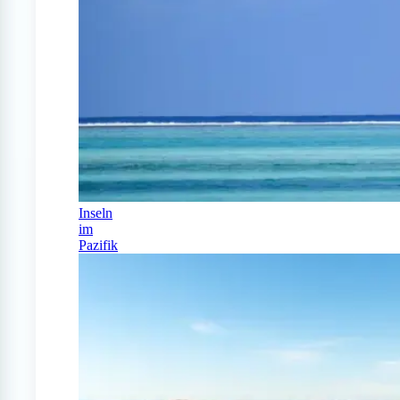
Inseln
im
Pazifik