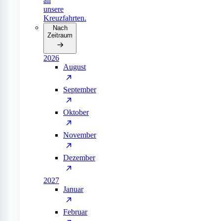
all
unsere
Kreuzfahrten.
Nach
Zeitraum
2026
August
September
Oktober
November
Dezember
2027
Januar
Februar