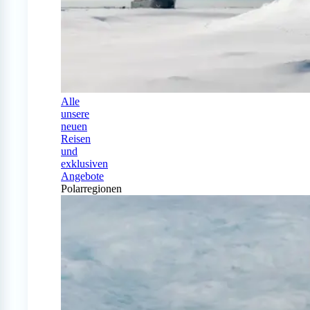
Alle
unsere
neuen
Reisen
und
exklusiven
Angebote
Polarregionen