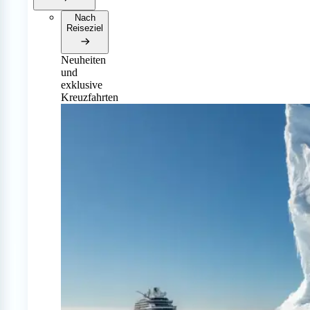
Nach
Reiseziel
Neuheiten
und
exklusive
Kreuzfahrten