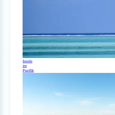
Inseln
im
Pazifik