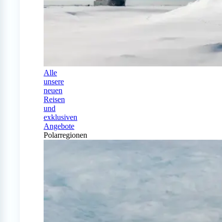
Alle
unsere
neuen
Reisen
und
exklusiven
Angebote
Polarregionen