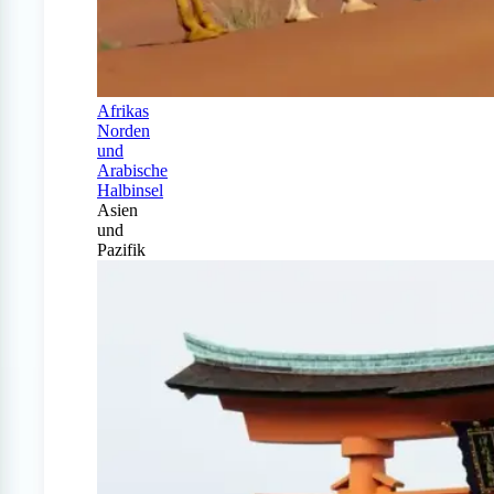
Afrikas
Norden
und
Arabische
Halbinsel
Asien
und
Pazifik