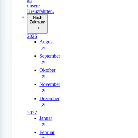
all
unsere
Kreuzfahrten.
Nach
Zeitraum
2026
August
September
Oktober
November
Dezember
2027
Januar
Februar