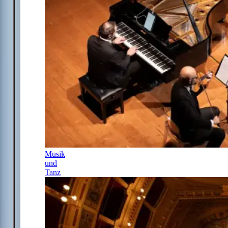
Musik
und
Tanz