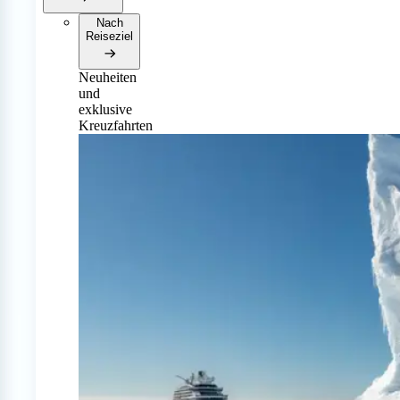
Nach
Reiseziel
Neuheiten
und
exklusive
Kreuzfahrten