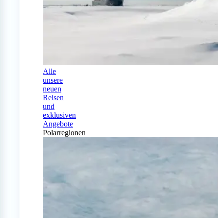
Alle
unsere
neuen
Reisen
und
exklusiven
Angebote
Polarregionen