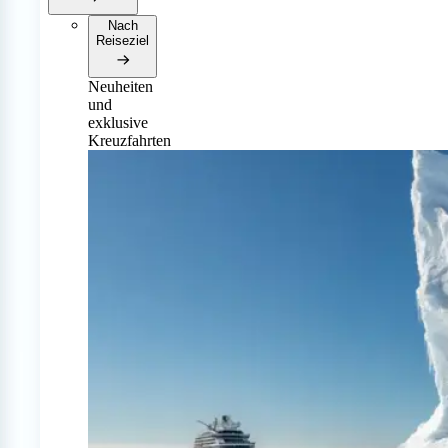
Nach
Reiseziel
Neuheiten
und
exklusive
Kreuzfahrten