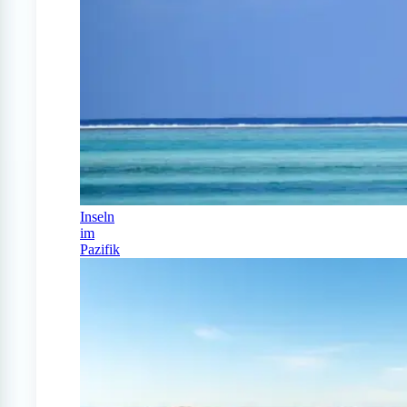
Inseln
im
Pazifik