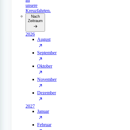
all
unsere
Kreuzfahrten.
Nach
Zeitraum
2026
August
September
Oktober
November
Dezember
2027
Januar
Februar