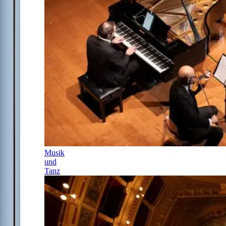
Musik
und
Tanz