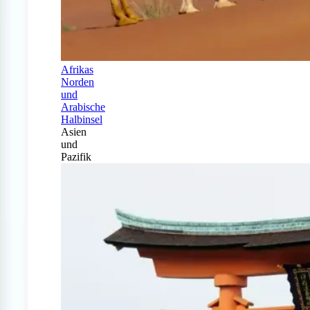
Afrikas
Norden
und
Arabische
Halbinsel
Asien
und
Pazifik