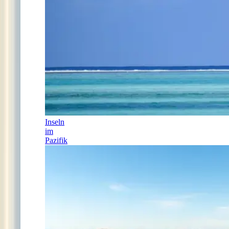
Inseln
im
Pazifik