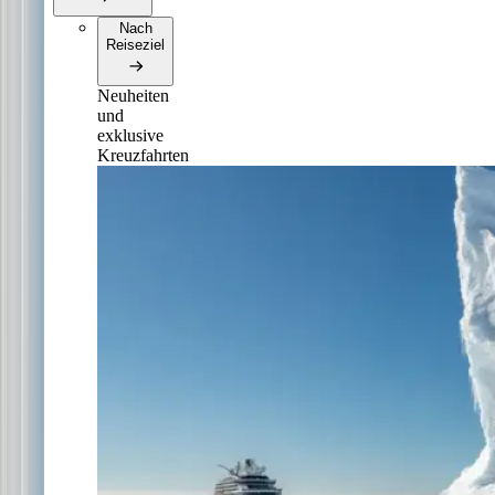
Nach
Reiseziel
Neuheiten
und
exklusive
Kreuzfahrten