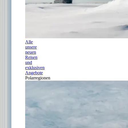
Alle
unsere
neuen
Reisen
und
exklusiven
Angebote
Polarregionen