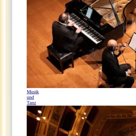
Musik
und
Tanz