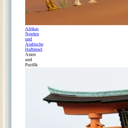
Afrikas
Norden
und
Arabische
Halbinsel
Asien
und
Pazifik