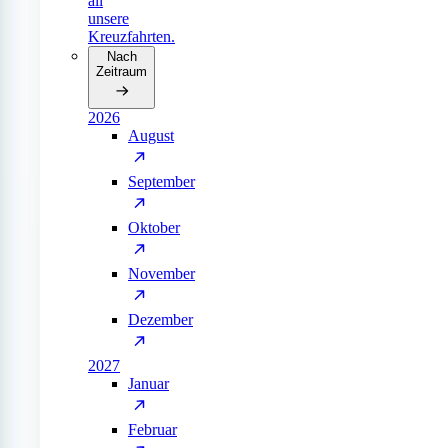
all
unsere
Kreuzfahrten.
Nach
Zeitraum
2026
August
September
Oktober
November
Dezember
2027
Januar
Februar