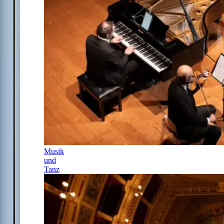
Musik
und
Tanz