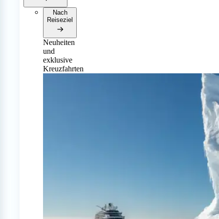
Nach
Reiseziel
Neuheiten
und
exklusive
Kreuzfahrten