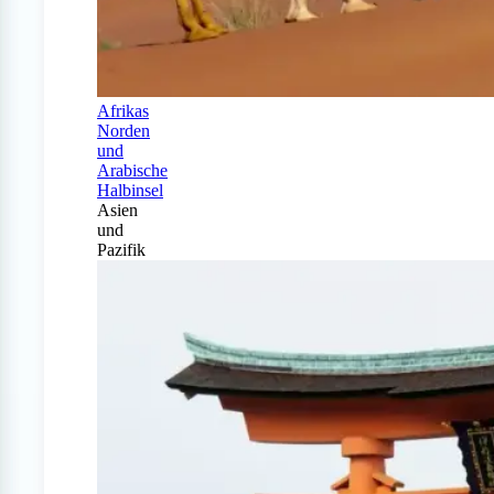
Afrikas
Norden
und
Arabische
Halbinsel
Asien
und
Pazifik