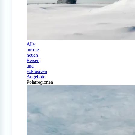
Alle
unsere
neuen
Reisen
und
exklusiven
Angebote
Polarregionen