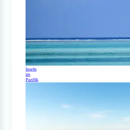
Inseln
im
Pazifik