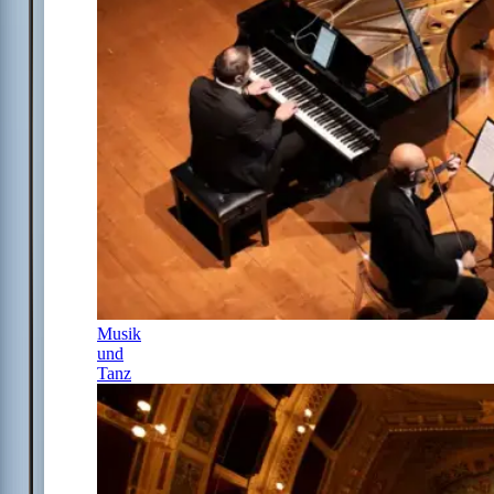
Musik
und
Tanz