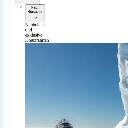
Nach
Reiseziel
Neuheiten
und
exklusive
Kreuzfahrten