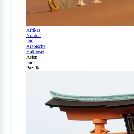
Afrikas
Norden
und
Arabische
Halbinsel
Asien
und
Pazifik