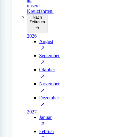
all
unsere
Kreuzfahrten.
Nach
Zeitraum
2026
August
September
Oktober
November
Dezember
2027
Januar
Februar