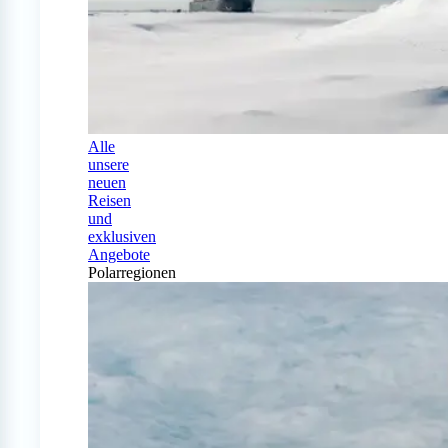
Alle
unsere
neuen
Reisen
und
exklusiven
Angebote
Polarregionen