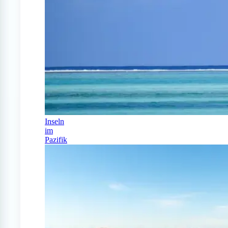
Inseln
im
Pazifik