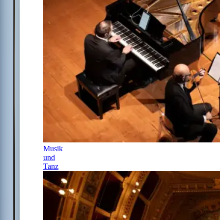
Musik
und
Tanz