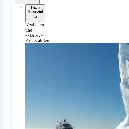
Nach
Reiseziel
Neuheiten
und
exklusive
Kreuzfahrten