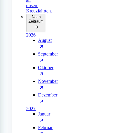
all
unsere
Kreuzfahrten.
Nach
Zeitraum
2026
August
September
Oktober
November
Dezember
2027
Januar
Februar