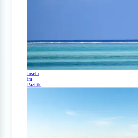
Inseln
im
Pazifik