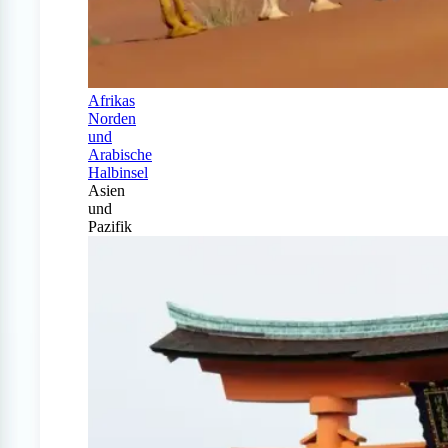
Afrikas
Norden
und
Arabische
Halbinsel
Asien
und
Pazifik