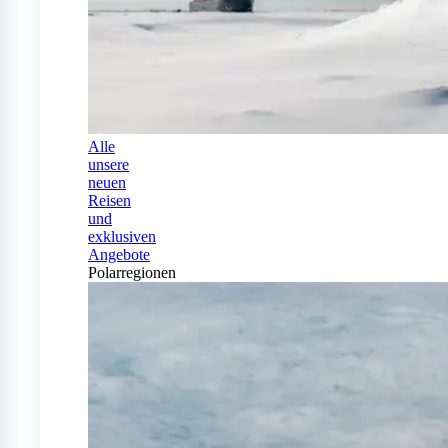
Alle
unsere
neuen
Reisen
und
exklusiven
Angebote
Polarregionen