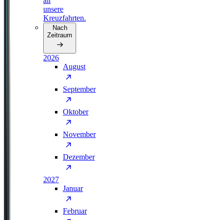
all
unsere
Kreuzfahrten.
Nach
Zeitraum
2026
August
September
Oktober
November
Dezember
2027
Januar
Februar