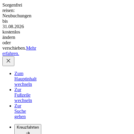
Sorgenfrei
reisen:
Neubuchungen
bis
31.08.2026
kostenlos
ändern
oder
verschieben.
Mehr
erfahren.
Zum
Hauptinhalt
wechseln
Zur
Fußzeile
wechseln
Zur
Suche
gehen
Kreuzfahrten