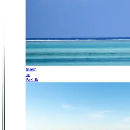
Inseln
im
Pazifik