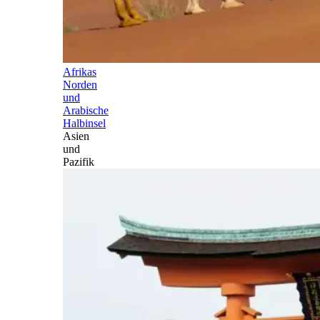
Afrikas
Norden
und
Arabische
Halbinsel
Asien
und
Pazifik