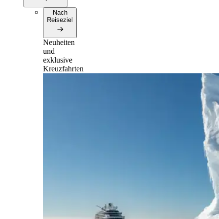
Nach
Reiseziel
Neuheiten
und
exklusive
Kreuzfahrten