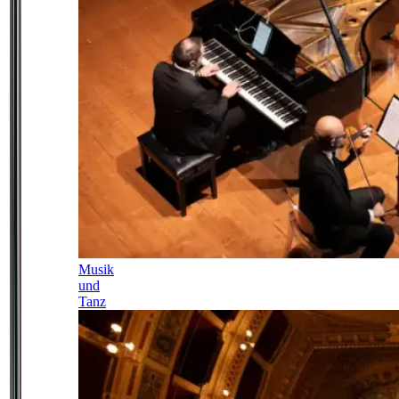
Musik
und
Tanz