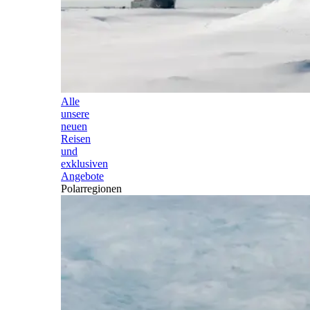
Alle
unsere
neuen
Reisen
und
exklusiven
Angebote
Polarregionen