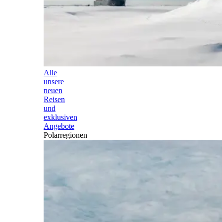
Alle
unsere
neuen
Reisen
und
exklusiven
Angebote
Polarregionen