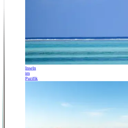
Inseln
im
Pazifik