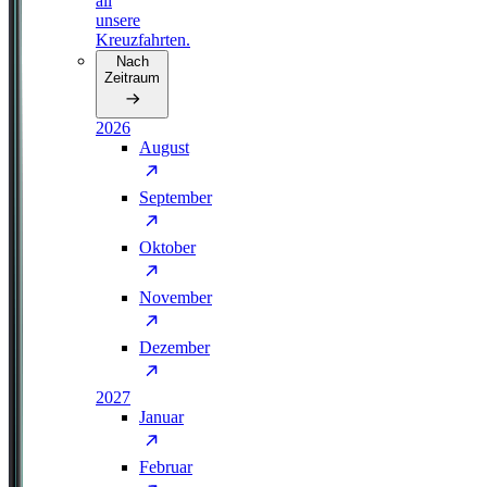
all
unsere
Kreuzfahrten.
Nach
Zeitraum
2026
August
September
Oktober
November
Dezember
2027
Januar
Februar