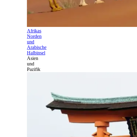
Afrikas
Norden
und
Arabische
Halbinsel
Asien
und
Pazifik