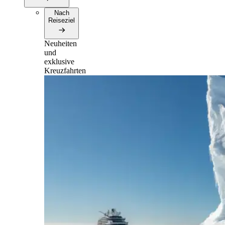
Nach
Reiseziel
Neuheiten
und
exklusive
Kreuzfahrten