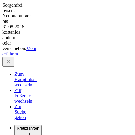
Sorgenfrei
reisen:
Neubuchungen
bis
31.08.2026
kostenlos
ändern
oder
verschieben.
Mehr
erfahren.
Zum
Hauptinhalt
wechseln
Zur
Fußzeile
wechseln
Zur
Suche
gehen
Kreuzfahrten