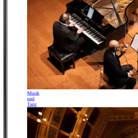
Musik
und
Tanz