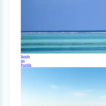
Inseln
im
Pazifik