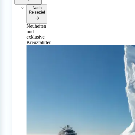
Nach
Reiseziel
Neuheiten
und
exklusive
Kreuzfahrten