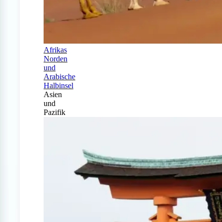
Afrikas
Norden
und
Arabische
Halbinsel
Asien
und
Pazifik