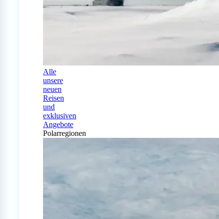
Alle
unsere
neuen
Reisen
und
exklusiven
Angebote
Polarregionen