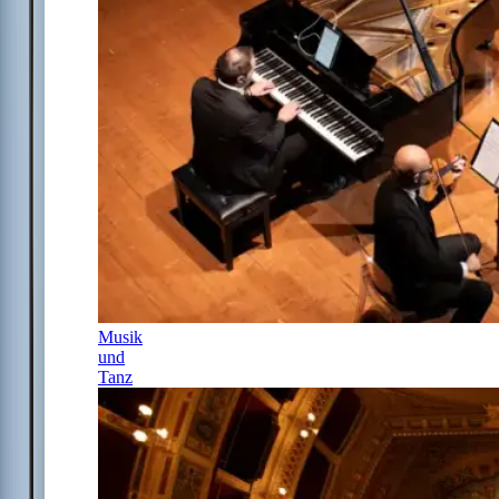
Musik
und
Tanz