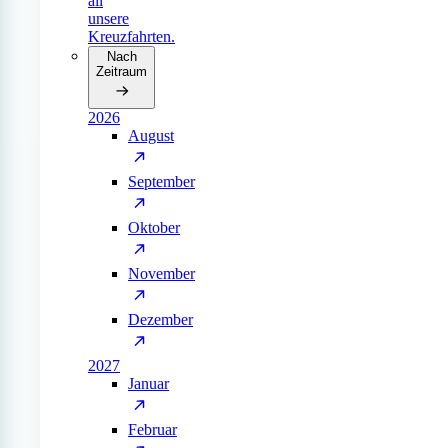
all
unsere
Kreuzfahrten.
Nach
Zeitraum
2026
August
September
Oktober
November
Dezember
2027
Januar
Februar