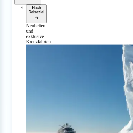
Nach
Reiseziel
Neuheiten
und
exklusive
Kreuzfahrten