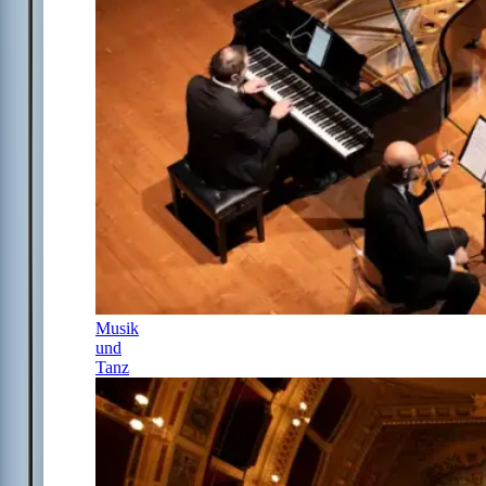
Musik
und
Tanz