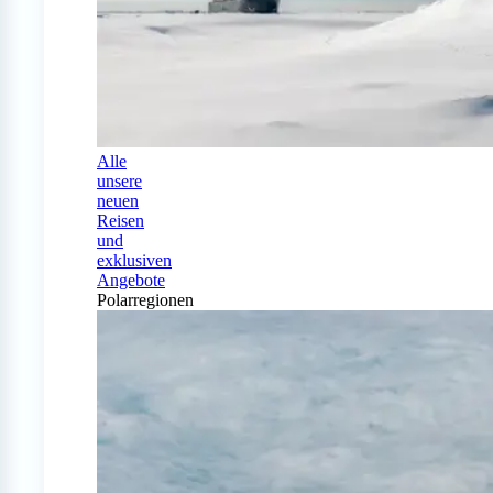
Alle
unsere
neuen
Reisen
und
exklusiven
Angebote
Polarregionen