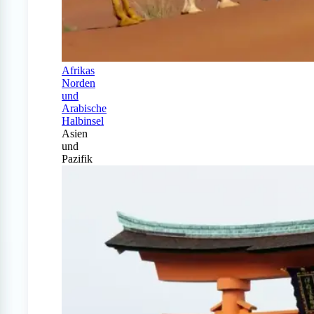
Afrikas
Norden
und
Arabische
Halbinsel
Asien
und
Pazifik