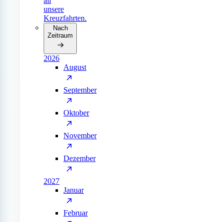
all
unsere
Kreuzfahrten.
Nach
Zeitraum
2026
August
September
Oktober
November
Dezember
2027
Januar
Februar