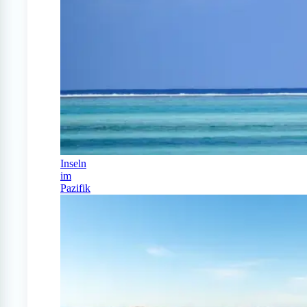
Inseln
im
Pazifik