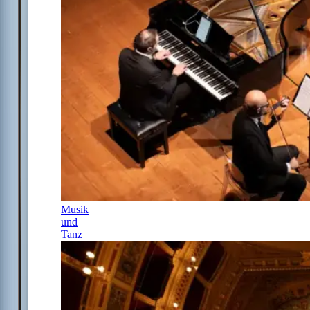
Musik
und
Tanz