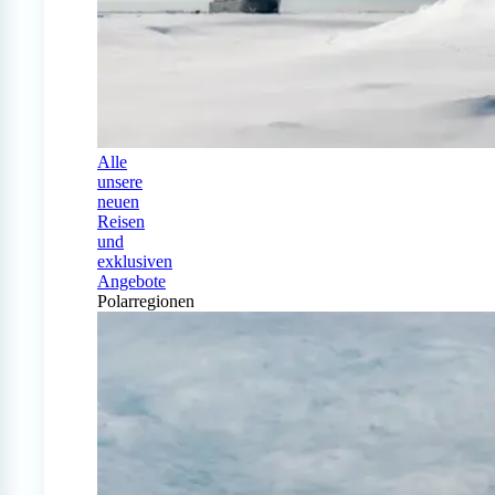
Alle
unsere
neuen
Reisen
und
exklusiven
Angebote
Polarregionen