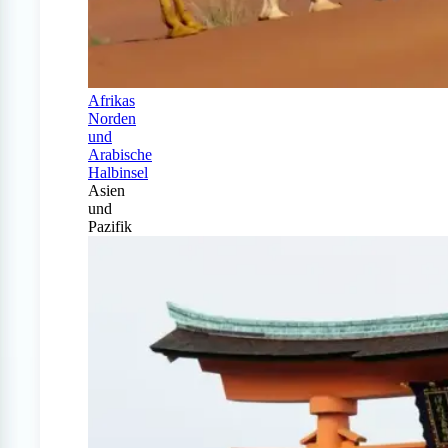
Afrikas
Norden
und
Arabische
Halbinsel
Asien
und
Pazifik