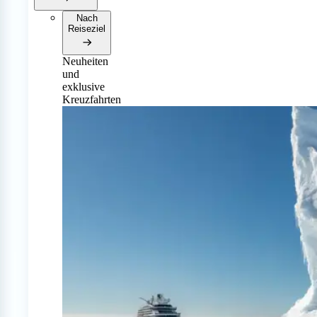
Nach
Reiseziel
Neuheiten
und
exklusive
Kreuzfahrten