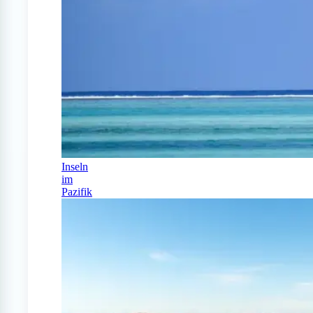
Inseln
im
Pazifik