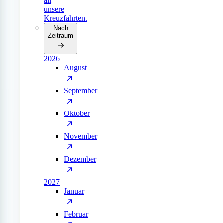
all
unsere
Kreuzfahrten.
Nach
Zeitraum
2026
August
September
Oktober
November
Dezember
2027
Januar
Februar