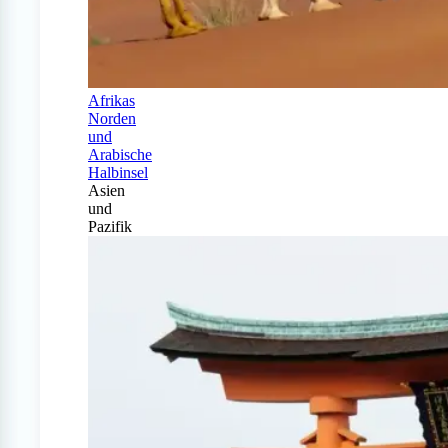
Afrikas
Norden
und
Arabische
Halbinsel
Asien
und
Pazifik