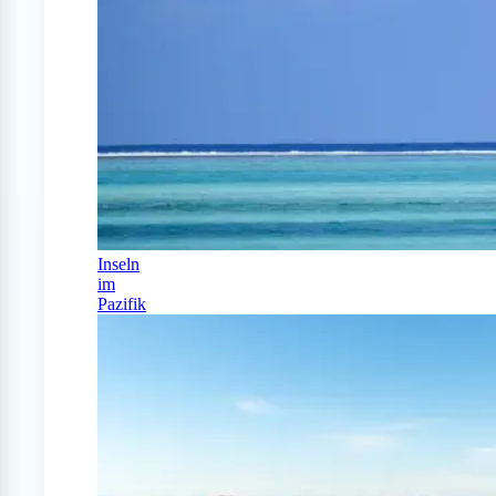
Inseln
im
Pazifik