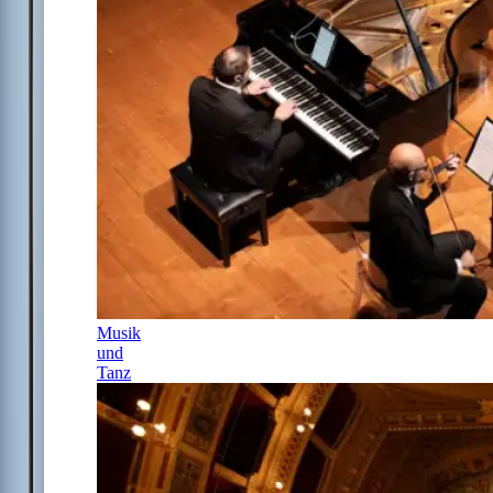
Musik
und
Tanz