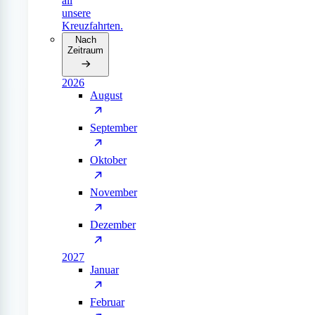
all
unsere
Kreuzfahrten.
Nach
Zeitraum
2026
August
September
Oktober
November
Dezember
2027
Januar
Februar