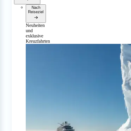
Nach
Reiseziel
Neuheiten
und
exklusive
Kreuzfahrten