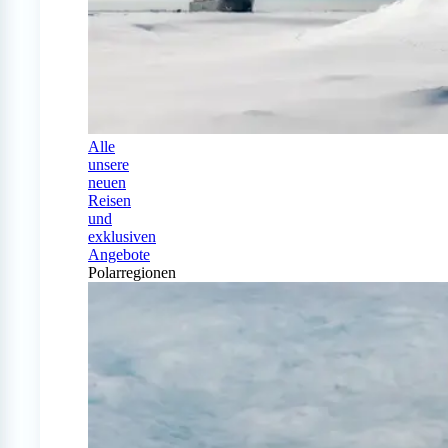
Alle
unsere
neuen
Reisen
und
exklusiven
Angebote
Polarregionen