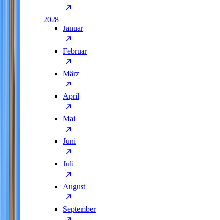
2028
Januar
Februar
März
April
Mai
Juni
Juli
August
September