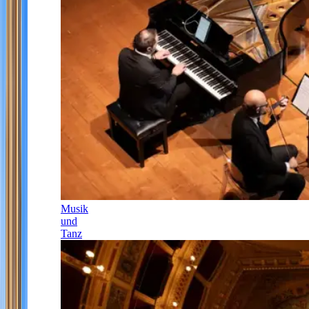
Musik
und
Tanz