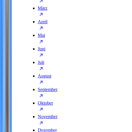
März
April
Mai
Juni
Juli
August
September
Oktober
November
Dezember