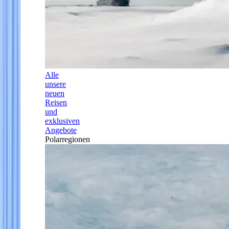
Alle
unsere
neuen
Reisen
und
exklusiven
Angebote
Polarregionen