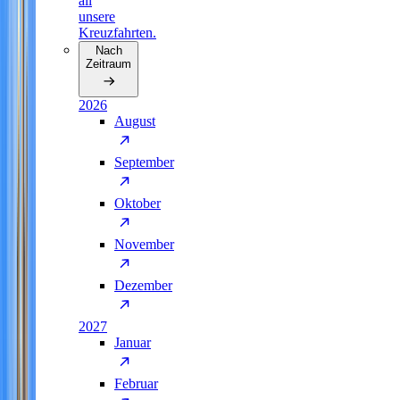
all
unsere
Kreuzfahrten.
Nach
Zeitraum
2026
August
September
Oktober
November
Dezember
2027
Januar
Februar