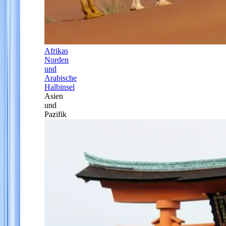
Afrikas
Norden
und
Arabische
Halbinsel
Asien
und
Pazifik