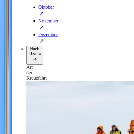
Oktober
November
Dezember
Nach
Thema
Art
der
Kreuzfahrt