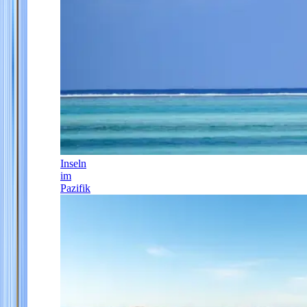
Inseln
im
Pazifik