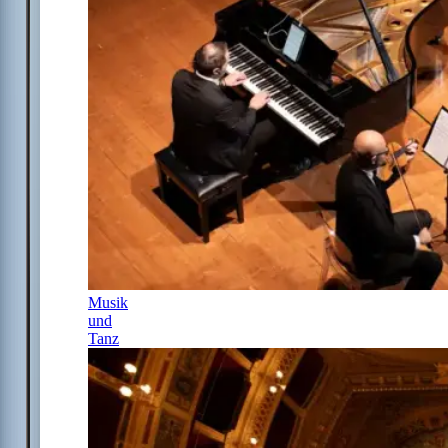
Musik
und
Tanz