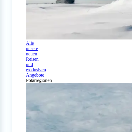
Alle
unsere
neuen
Reisen
und
exklusiven
Angebote
Polarregionen