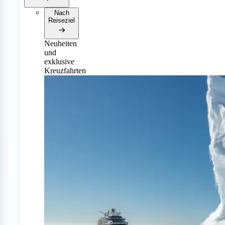
Nach
Reiseziel
Neuheiten
und
exklusive
Kreuzfahrten