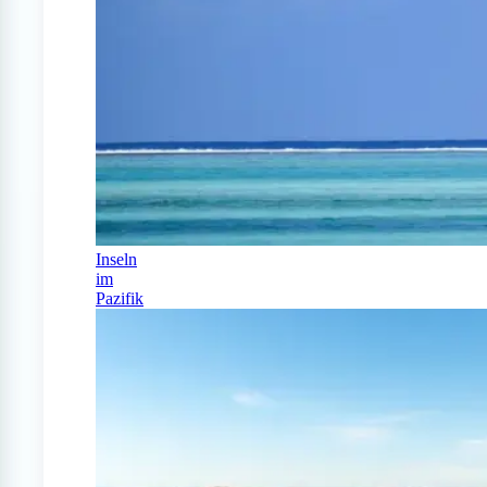
Inseln
im
Pazifik