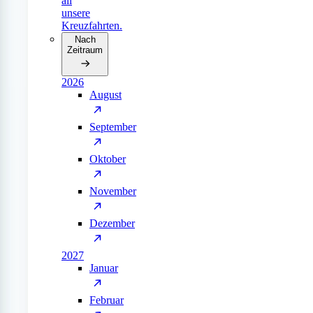
all
unsere
Kreuzfahrten.
Nach
Zeitraum
2026
August
September
Oktober
November
Dezember
2027
Januar
Februar