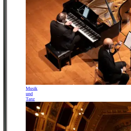
Musik
und
Tanz