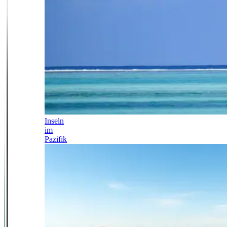
Inseln
im
Pazifik