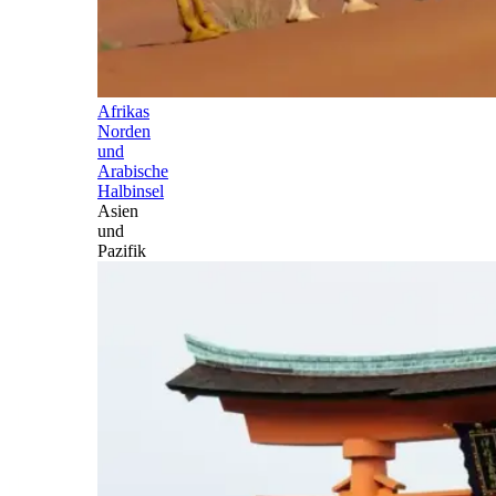
Afrikas
Norden
und
Arabische
Halbinsel
Asien
und
Pazifik