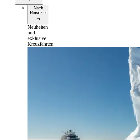
Nach
Reiseziel
Neuheiten
und
exklusive
Kreuzfahrten