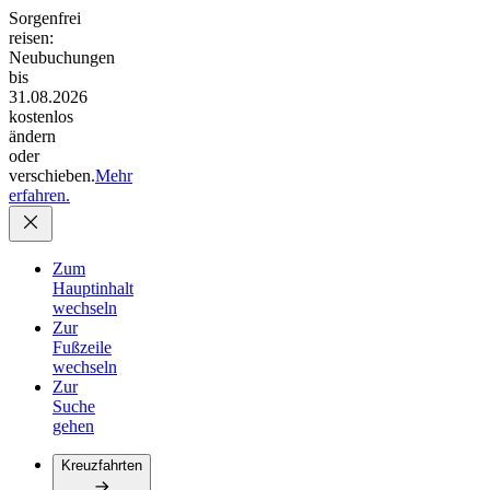
Sorgenfrei
reisen:
Neubuchungen
bis
31.08.2026
kostenlos
ändern
oder
verschieben.
Mehr
erfahren.
Zum
Hauptinhalt
wechseln
Zur
Fußzeile
wechseln
Zur
Suche
gehen
Kreuzfahrten