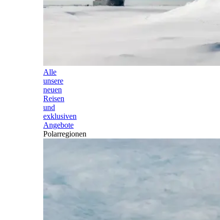
Alle
unsere
neuen
Reisen
und
exklusiven
Angebote
Polarregionen