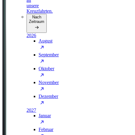
all
unsere
Kreuzfahrten.
Nach
Zeitraum
2026
August
September
Oktober
November
Dezember
2027
Januar
Februar