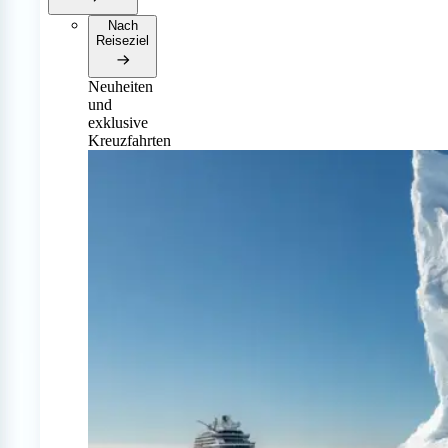
Nach
Reiseziel
Neuheiten
und
exklusive
Kreuzfahrten