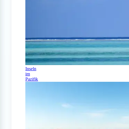
Inseln
im
Pazifik