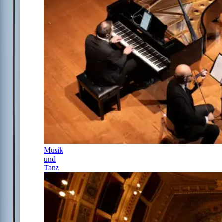
Musik
und
Tanz