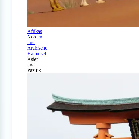
Afrikas
Norden
und
Arabische
Halbinsel
Asien
und
Pazifik