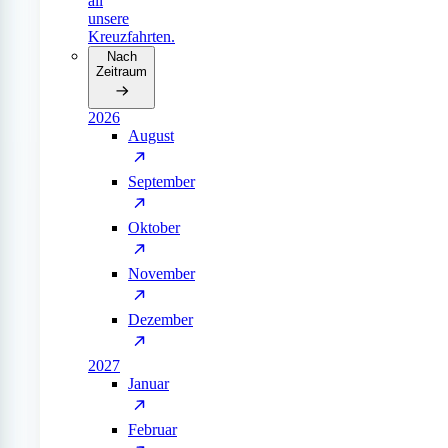
all
unsere
Kreuzfahrten.
Nach
Zeitraum
2026
August
September
Oktober
November
Dezember
2027
Januar
Februar