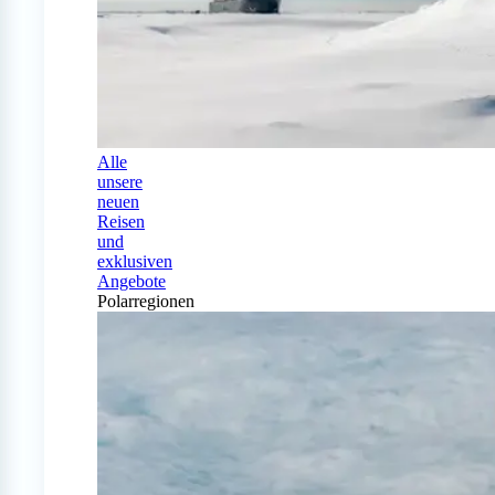
Alle
unsere
neuen
Reisen
und
exklusiven
Angebote
Polarregionen