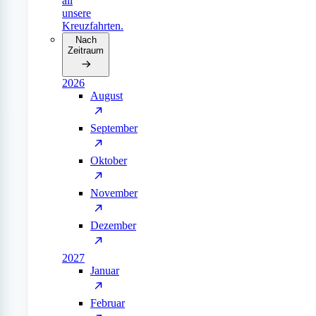
all
unsere
Kreuzfahrten.
Nach
Zeitraum
2026
August
September
Oktober
November
Dezember
2027
Januar
Februar