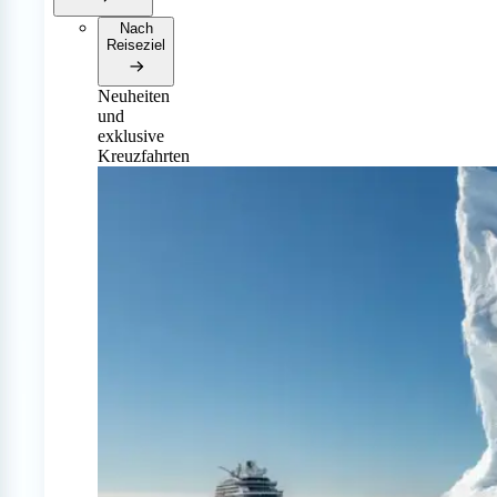
Nach
Reiseziel
Neuheiten
und
exklusive
Kreuzfahrten