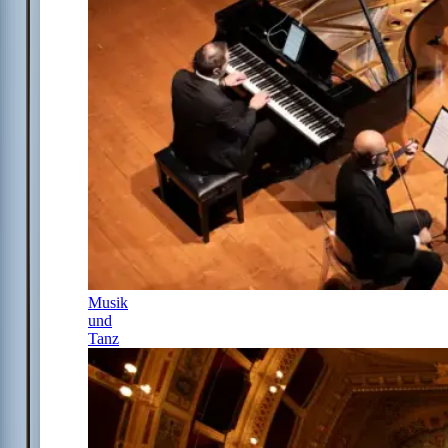
Musik
und
Tanz