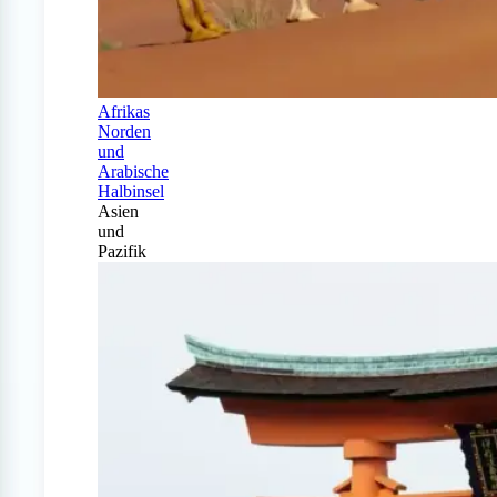
Afrikas
Norden
und
Arabische
Halbinsel
Asien
und
Pazifik