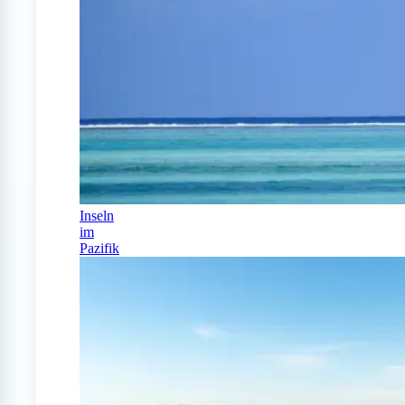
Inseln
im
Pazifik