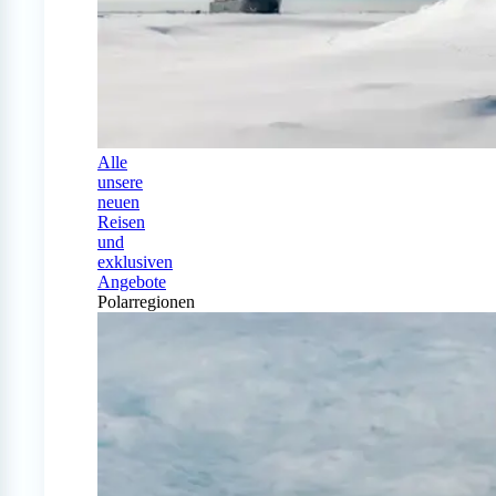
Alle
unsere
neuen
Reisen
und
exklusiven
Angebote
Polarregionen