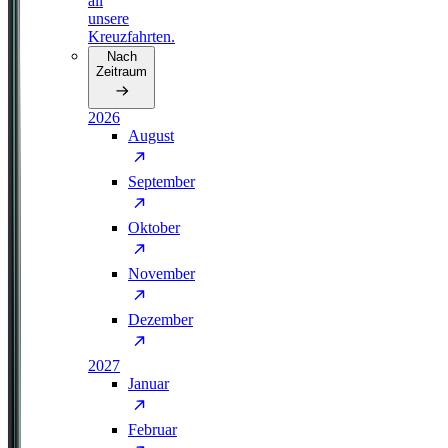
all
unsere
Kreuzfahrten.
Nach
Zeitraum
2026
August
September
Oktober
November
Dezember
2027
Januar
Februar