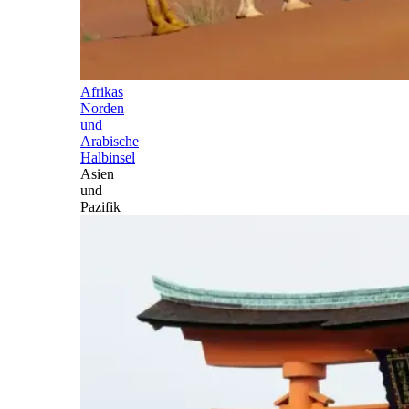
Afrikas
Norden
und
Arabische
Halbinsel
Asien
und
Pazifik