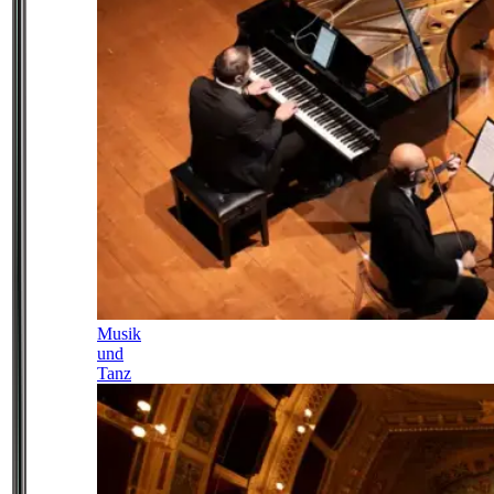
Musik
und
Tanz