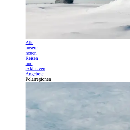
Alle
unsere
neuen
Reisen
und
exklusiven
Angebote
Polarregionen