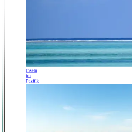
Inseln
im
Pazifik