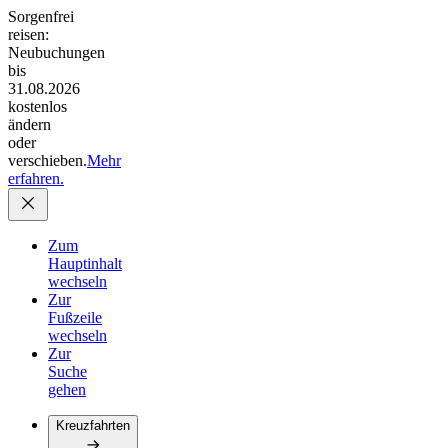
Sorgenfrei
reisen:
Neubuchungen
bis
31.08.2026
kostenlos
ändern
oder
verschieben.
Mehr
erfahren.
Zum
Hauptinhalt
wechseln
Zur
Fußzeile
wechseln
Zur
Suche
gehen
Kreuzfahrten