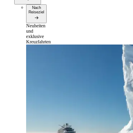
Nach
Reiseziel
Neuheiten
und
exklusive
Kreuzfahrten