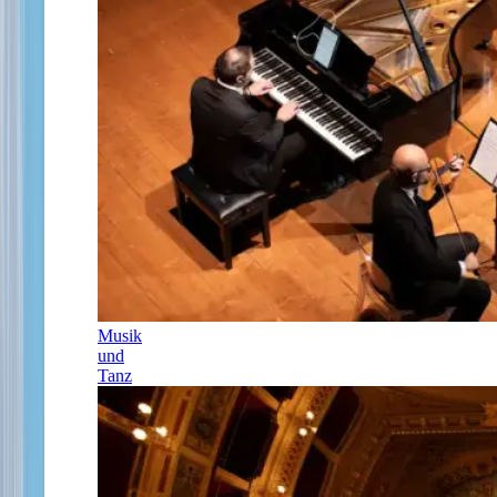
Musik
und
Tanz