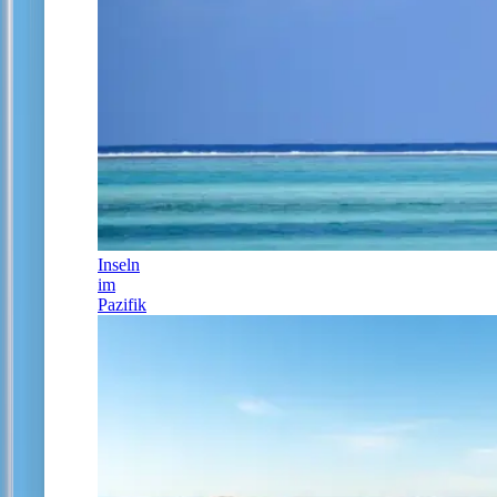
Inseln
im
Pazifik