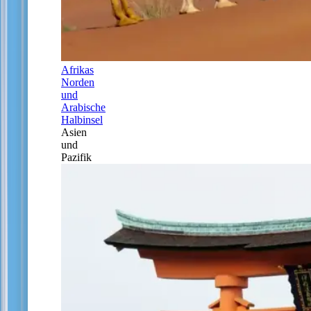
Afrikas
Norden
und
Arabische
Halbinsel
Asien
und
Pazifik