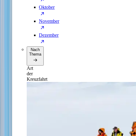
Oktober
November
Dezember
Nach
Thema
Art
der
Kreuzfahrt