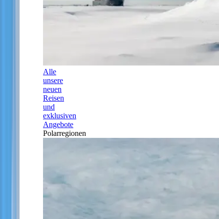
Alle
unsere
neuen
Reisen
und
exklusiven
Angebote
Polarregionen