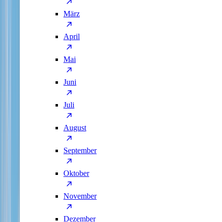
März
April
Mai
Juni
Juli
August
September
Oktober
November
Dezember