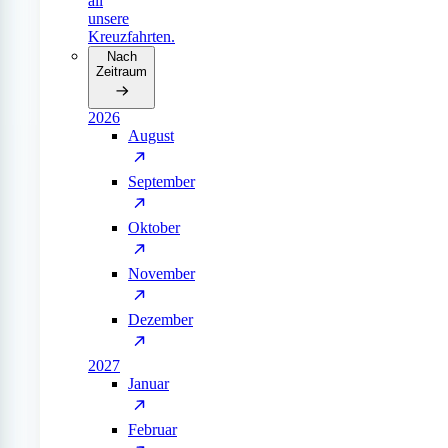
all
unsere
Kreuzfahrten.
Nach
Zeitraum
2026
August
September
Oktober
November
Dezember
2027
Januar
Februar