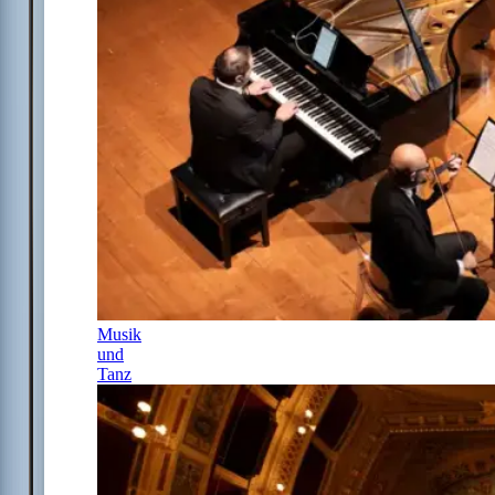
Musik
und
Tanz