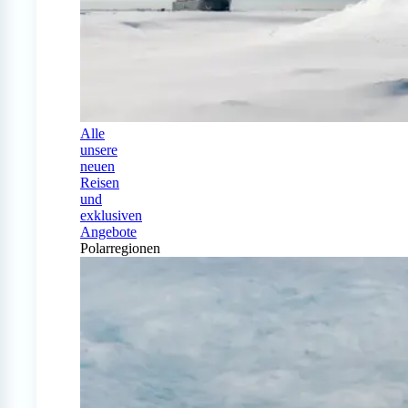
Alle
unsere
neuen
Reisen
und
exklusiven
Angebote
Polarregionen