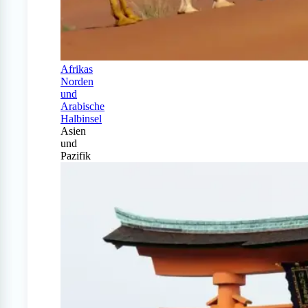
Afrikas
Norden
und
Arabische
Halbinsel
Asien
und
Pazifik