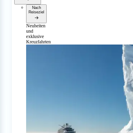
Nach
Reiseziel
Neuheiten
und
exklusive
Kreuzfahrten