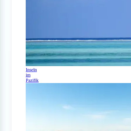
Inseln
im
Pazifik