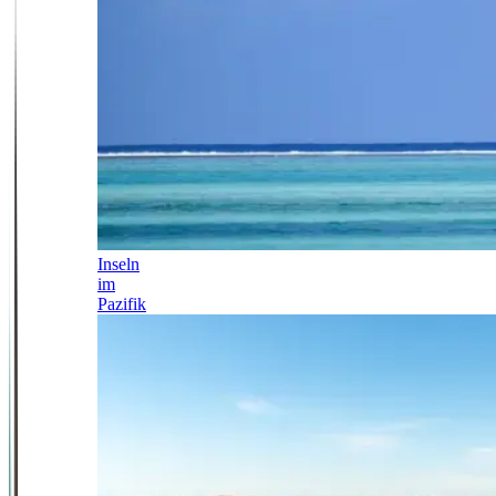
Inseln
im
Pazifik