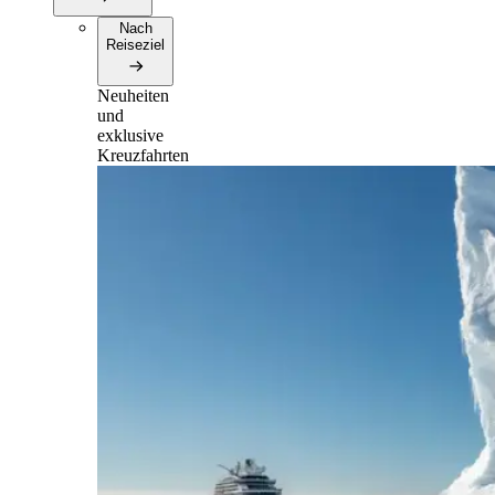
Nach
Reiseziel
Neuheiten
und
exklusive
Kreuzfahrten