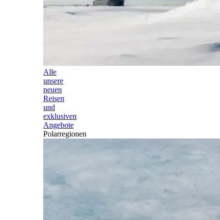
Alle
unsere
neuen
Reisen
und
exklusiven
Angebote
Polarregionen