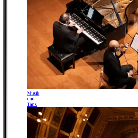
Musik
und
Tanz