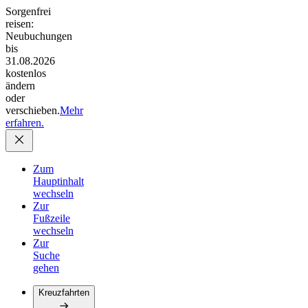
Sorgenfrei
reisen:
Neubuchungen
bis
31.08.2026
kostenlos
ändern
oder
verschieben.
Mehr
erfahren.
Zum
Hauptinhalt
wechseln
Zur
Fußzeile
wechseln
Zur
Suche
gehen
Kreuzfahrten