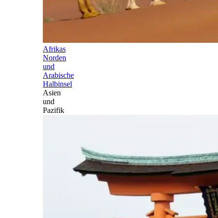
Afrikas
Norden
und
Arabische
Halbinsel
Asien
und
Pazifik