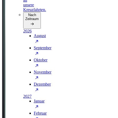
all
unsere
Kreuzfahrten.
Nach
Zeitraum
2026
August
September
Oktober
November
Dezember
2027
Januar
Februar