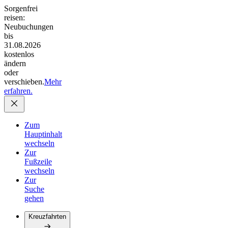
Sorgenfrei
reisen:
Neubuchungen
bis
31.08.2026
kostenlos
ändern
oder
verschieben.
Mehr
erfahren.
Zum
Hauptinhalt
wechseln
Zur
Fußzeile
wechseln
Zur
Suche
gehen
Kreuzfahrten