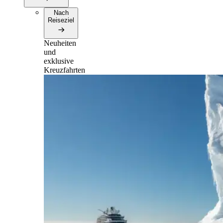
Nach
Reiseziel
Neuheiten
und
exklusive
Kreuzfahrten