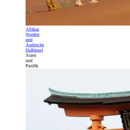
Afrikas
Norden
und
Arabische
Halbinsel
Asien
und
Pazifik