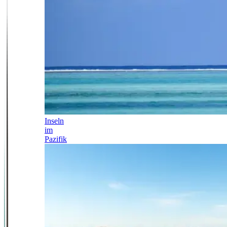
Inseln
im
Pazifik