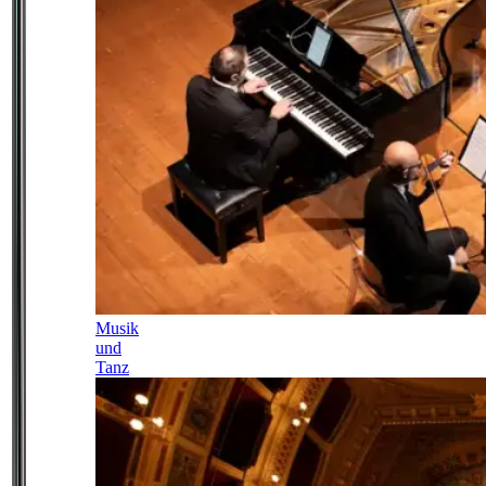
Musik
und
Tanz