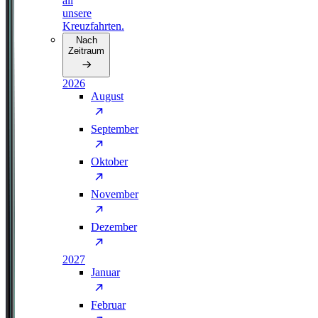
all
unsere
Kreuzfahrten.
Nach
Zeitraum
2026
August
September
Oktober
November
Dezember
2027
Januar
Februar