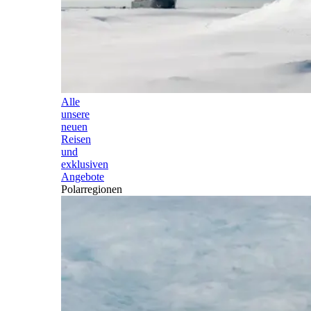
Alle
unsere
neuen
Reisen
und
exklusiven
Angebote
Polarregionen