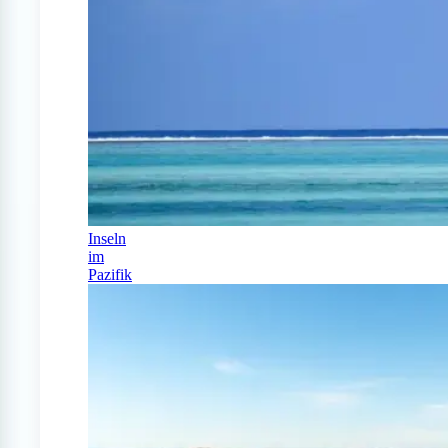
Inseln
im
Pazifik