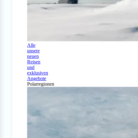
Alle
unsere
neuen
Reisen
und
exklusiven
Angebote
Polarregionen