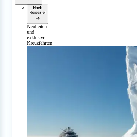
Nach
Reiseziel
Neuheiten
und
exklusive
Kreuzfahrten