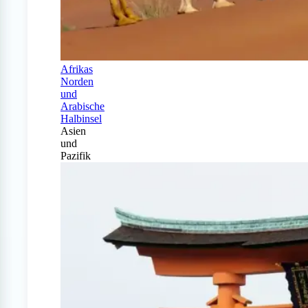
Afrikas
Norden
und
Arabische
Halbinsel
Asien
und
Pazifik