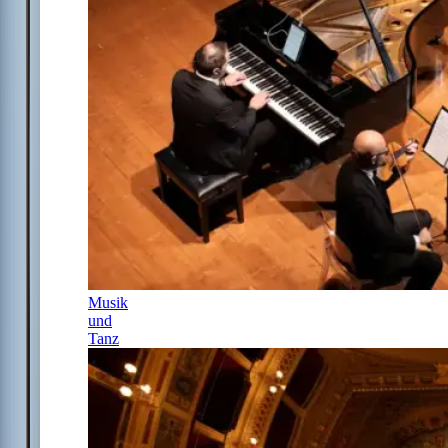
Musik
und
Tanz