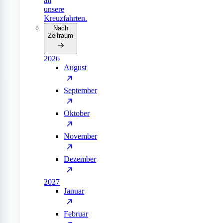
all
unsere
Kreuzfahrten.
Nach
Zeitraum
2026
August
September
Oktober
November
Dezember
2027
Januar
Februar