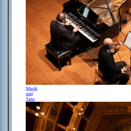
Musik
und
Tanz