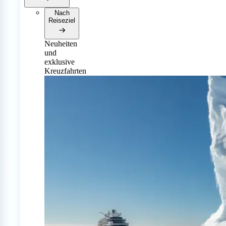
Nach
Reiseziel
Neuheiten
und
exklusive
Kreuzfahrten