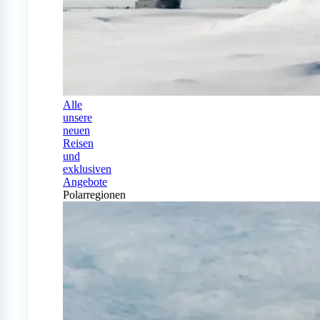
Alle
unsere
neuen
Reisen
und
exklusiven
Angebote
Polarregionen