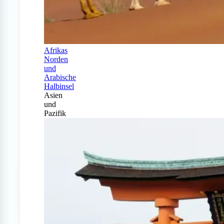
Afrikas
Norden
und
Arabische
Halbinsel
Asien
und
Pazifik