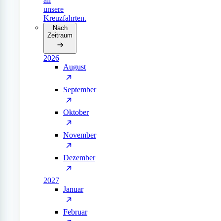
all
unsere
Kreuzfahrten.
Nach
Zeitraum
2026
August
September
Oktober
November
Dezember
2027
Januar
Februar