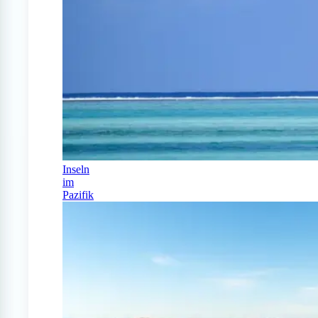
Inseln
im
Pazifik