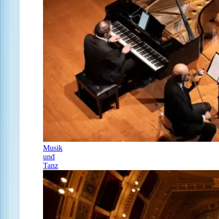
Musik
und
Tanz