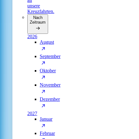
all
unsere
Kreuzfahrten.
Nach
Zeitraum
2026
August
September
Oktober
November
Dezember
2027
Januar
Februar