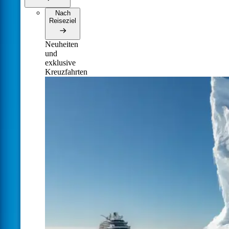
Nach
Reiseziel
Neuheiten
und
exklusive
Kreuzfahrten