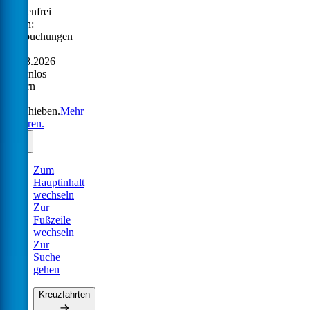
Sorgenfrei
reisen:
Neubuchungen
bis
31.08.2026
kostenlos
ändern
oder
verschieben.
Mehr
erfahren.
Zum
Hauptinhalt
wechseln
Zur
Fußzeile
wechseln
Zur
Suche
gehen
Kreuzfahrten