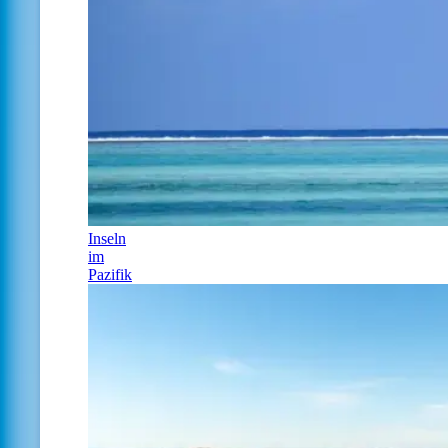
Inseln
im
Pazifik