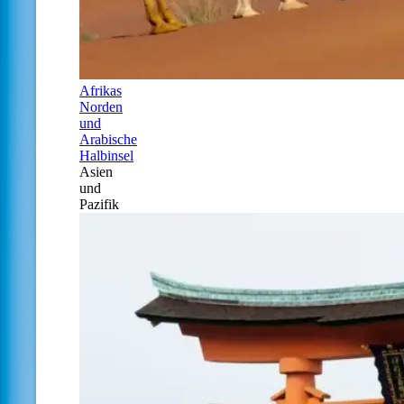
Afrikas
Norden
und
Arabische
Halbinsel
Asien
und
Pazifik