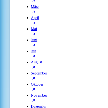
März
April
Mai
Juni
Juli
August
September
Oktober
November
Dezember