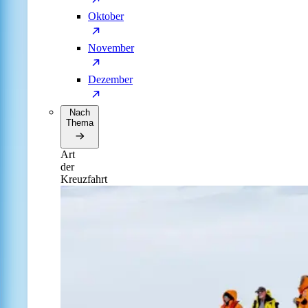
Oktober
November
Dezember
Nach
Thema
Art
der
Kreuzfahrt