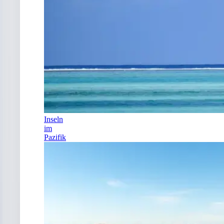
Inseln
im
Pazifik