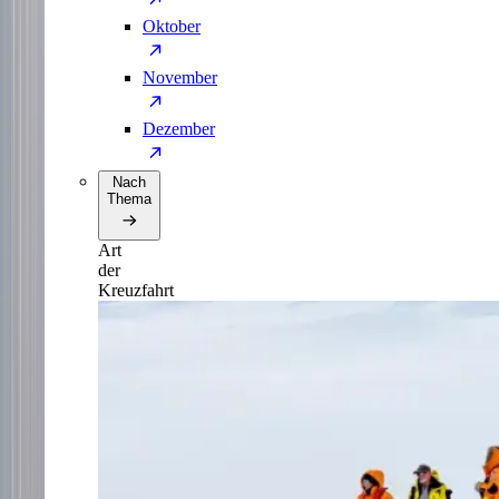
Oktober
November
Dezember
Nach
Thema
Art
der
Kreuzfahrt