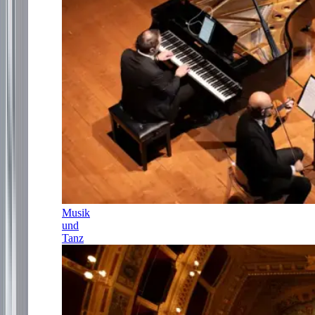
Musik
und
Tanz