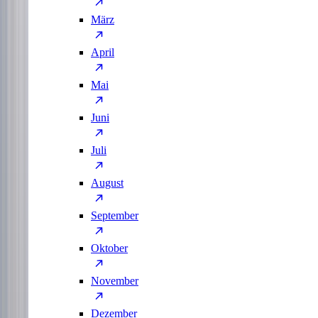
März
April
Mai
Juni
Juli
August
September
Oktober
November
Dezember