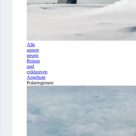
Alle
unsere
neuen
Reisen
und
exklusiven
Angebote
Polarregionen