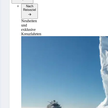
Nach
Reiseziel
Neuheiten
und
exklusive
Kreuzfahrten