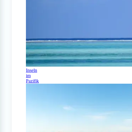
Inseln
im
Pazifik