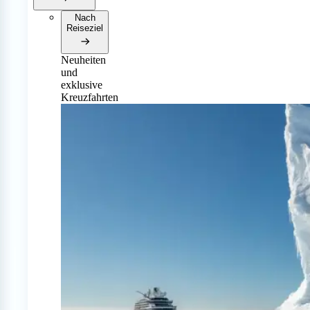
Nach
Reiseziel
Neuheiten
und
exklusive
Kreuzfahrten