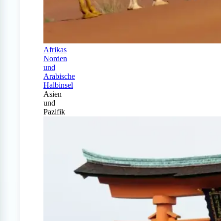
Afrikas
Norden
und
Arabische
Halbinsel
Asien
und
Pazifik