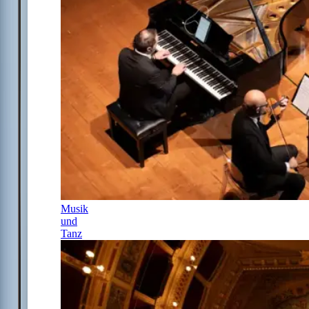
Musik
und
Tanz