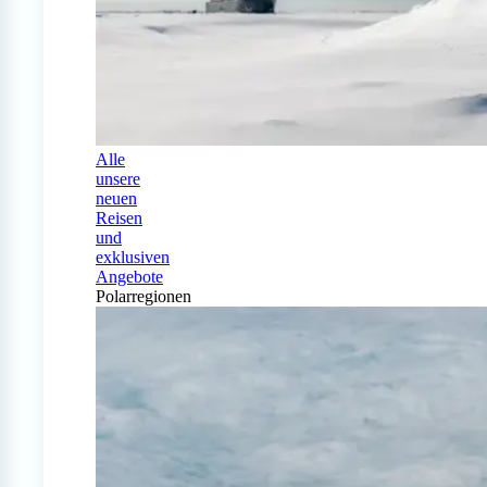
Alle
unsere
neuen
Reisen
und
exklusiven
Angebote
Polarregionen