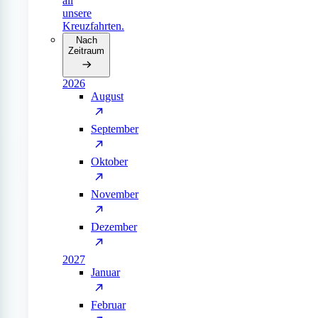
all
unsere
Kreuzfahrten.
Nach
Zeitraum
2026
August
September
Oktober
November
Dezember
2027
Januar
Februar