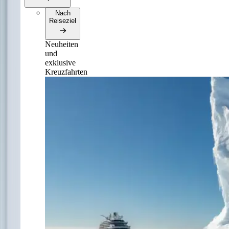
Nach
Reiseziel
Neuheiten
und
exklusive
Kreuzfahrten