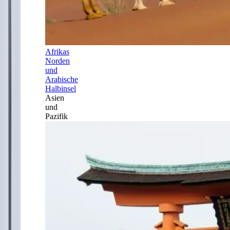
Afrikas
Norden
und
Arabische
Halbinsel
Asien
und
Pazifik