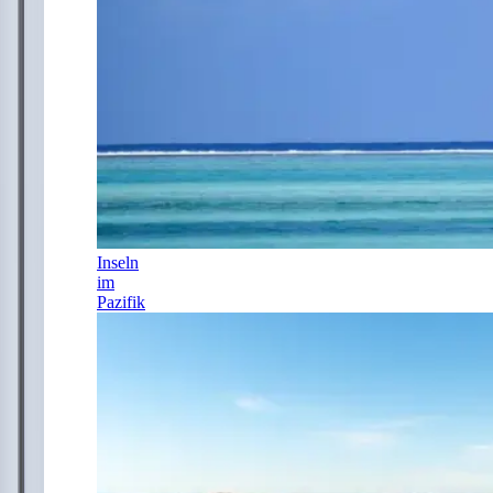
Inseln
im
Pazifik