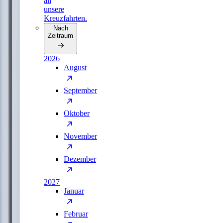
all
unsere
Kreuzfahrten.
Nach
Zeitraum
2026
August
September
Oktober
November
Dezember
2027
Januar
Februar