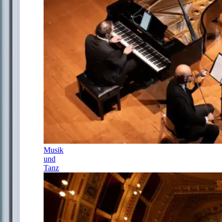
Musik
und
Tanz