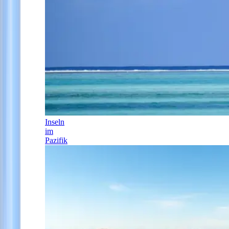
Inseln
im
Pazifik