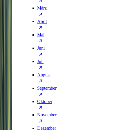
März
April
Mai
Juni
Juli
August
September
Oktober
November
Dezember