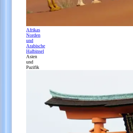
Afrikas
Norden
und
Arabische
Halbinsel
Asien
und
Pazifik