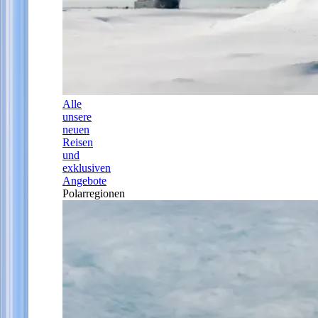
Alle
unsere
neuen
Reisen
und
exklusiven
Angebote
Polarregionen