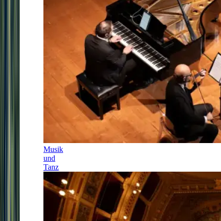
Musik
und
Tanz