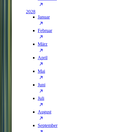
2028
Januar
Februar
März
April
Mai
Juni
Juli
August
September