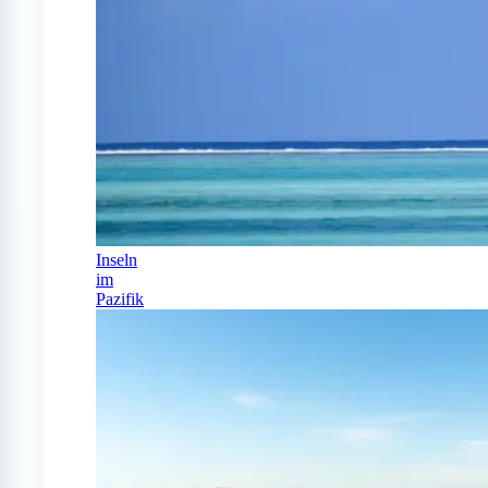
Inseln
im
Pazifik