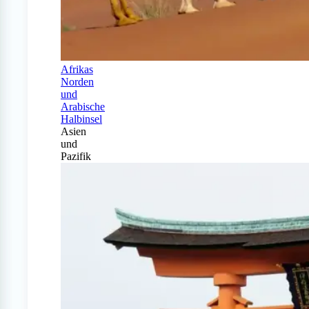
Afrikas
Norden
und
Arabische
Halbinsel
Asien
und
Pazifik