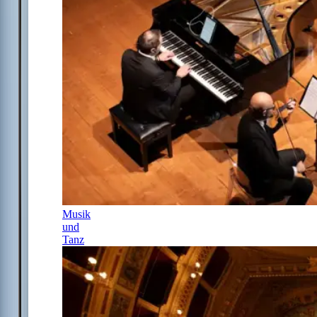
Musik
und
Tanz