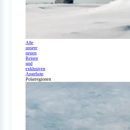
Alle
unsere
neuen
Reisen
und
exklusiven
Angebote
Polarregionen