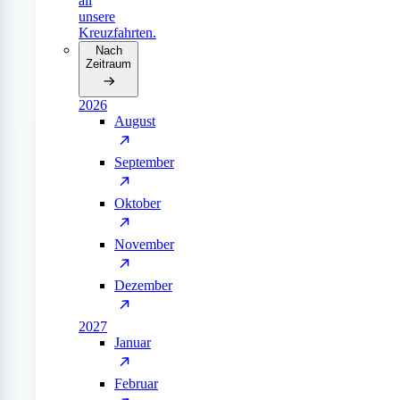
all
unsere
Kreuzfahrten.
Nach
Zeitraum
2026
August
September
Oktober
November
Dezember
2027
Januar
Februar