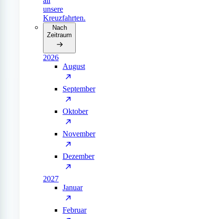
all
unsere
Kreuzfahrten.
Nach
Zeitraum
2026
August
September
Oktober
November
Dezember
2027
Januar
Februar