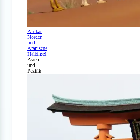
Afrikas
Norden
und
Arabische
Halbinsel
Asien
und
Pazifik