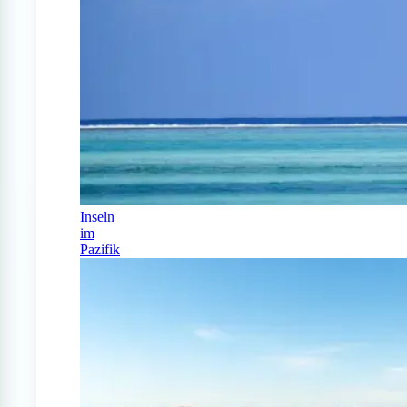
Inseln
im
Pazifik