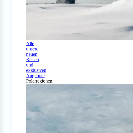
Alle
unsere
neuen
Reisen
und
exklusiven
Angebote
Polarregionen