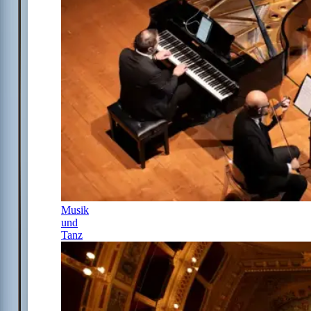
Musik
und
Tanz