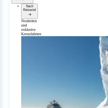
Nach
Reiseziel
Neuheiten
und
exklusive
Kreuzfahrten