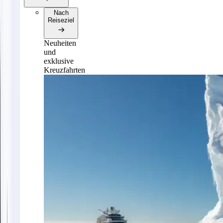
Nach
Reiseziel
Neuheiten
und
exklusive
Kreuzfahrten