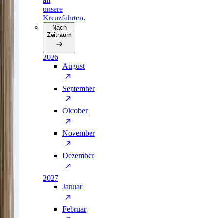
all
unsere
Kreuzfahrten.
Nach
Zeitraum
2026
August
September
Oktober
November
Dezember
2027
Januar
Februar