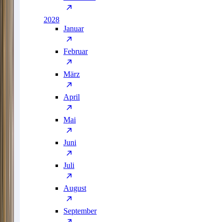
2028
Januar
Februar
März
April
Mai
Juni
Juli
August
September