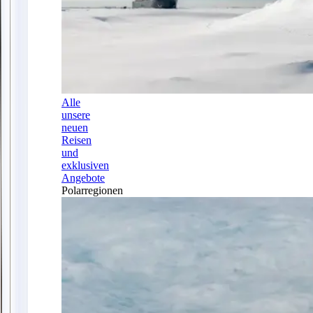
Alle
unsere
neuen
Reisen
und
exklusiven
Angebote
Polarregionen