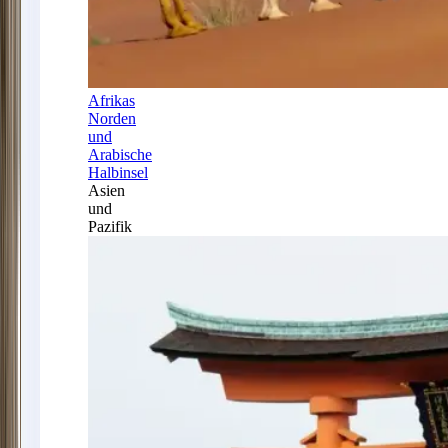
Afrikas
Norden
und
Arabische
Halbinsel
Asien
und
Pazifik