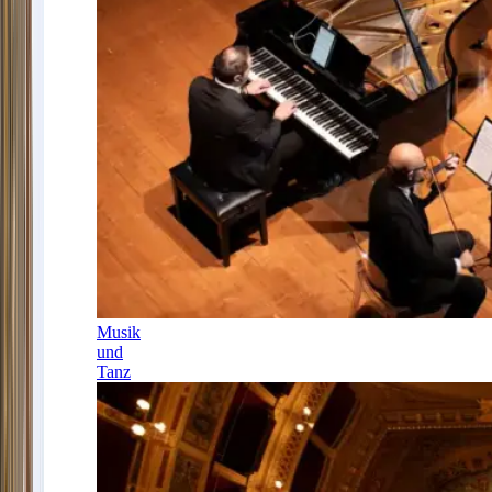
Musik
und
Tanz