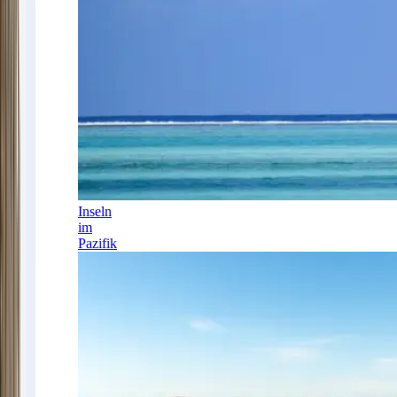
Inseln
im
Pazifik