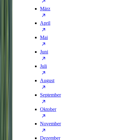
März
April
Mai
Juni
Juli
August
September
Oktober
November
Dezember