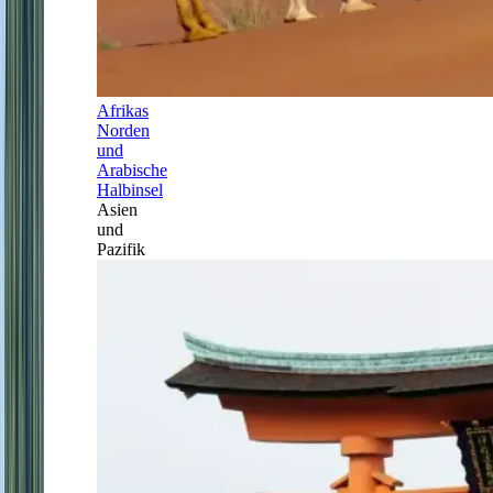
Afrikas
Norden
und
Arabische
Halbinsel
Asien
und
Pazifik