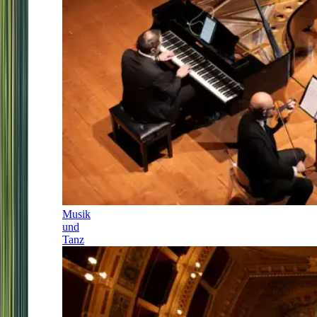
Musik
und
Tanz