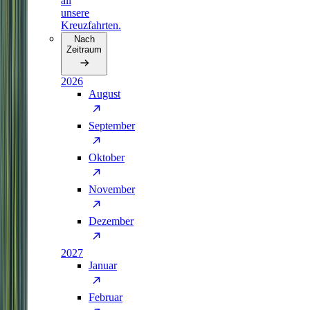
all
unsere
Kreuzfahrten.
Nach
Zeitraum
2026
August
September
Oktober
November
Dezember
2027
Januar
Februar