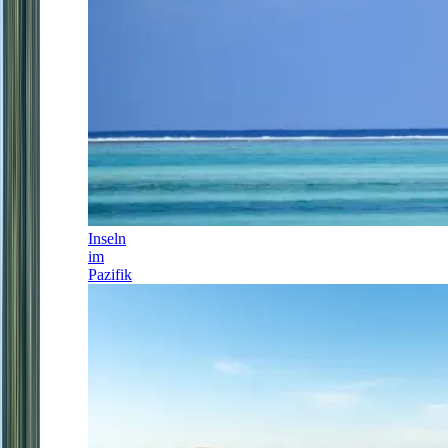
Inseln
im
Pazifik