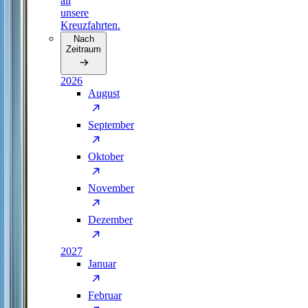
all
unsere
Kreuzfahrten.
Nach
Zeitraum
2026
August
September
Oktober
November
Dezember
2027
Januar
Februar