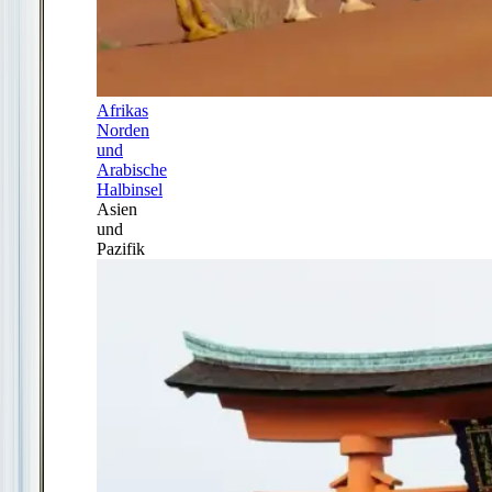
Afrikas
Norden
und
Arabische
Halbinsel
Asien
und
Pazifik