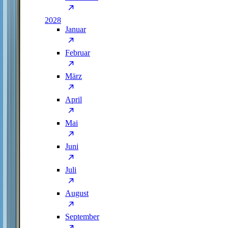
2028
Januar
Februar
März
April
Mai
Juni
Juli
August
September