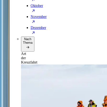
Oktober
November
Dezember
Nach
Thema
Art
der
Kreuzfahrt