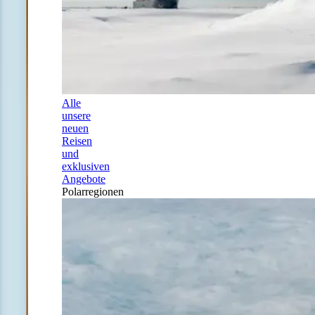
Alle
unsere
neuen
Reisen
und
exklusiven
Angebote
Polarregionen