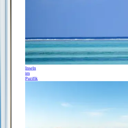
Inseln
im
Pazifik