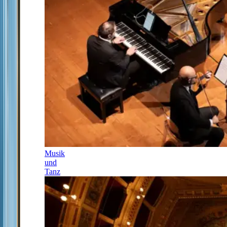
Musik
und
Tanz