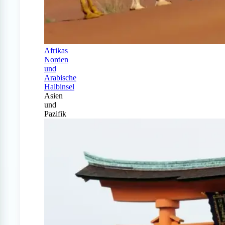
Afrikas
Norden
und
Arabische
Halbinsel
Asien
und
Pazifik