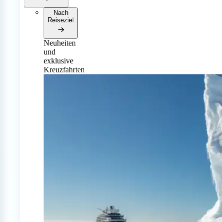
Nach
Reiseziel
Neuheiten
und
exklusive
Kreuzfahrten