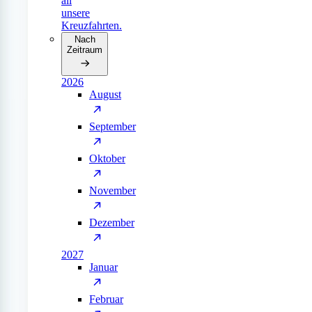
all
unsere
Kreuzfahrten.
Nach
Zeitraum
2026
August
September
Oktober
November
Dezember
2027
Januar
Februar