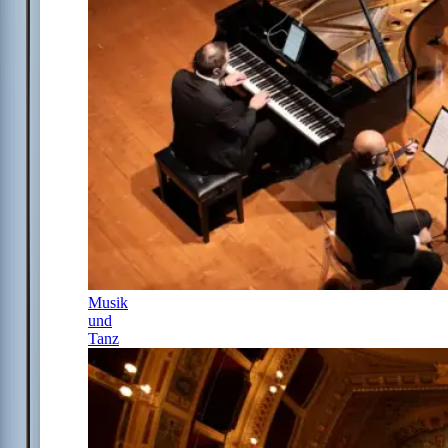
Musik
und
Tanz