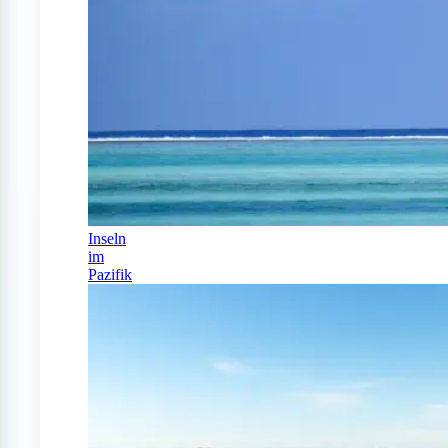
Inseln
im
Pazifik