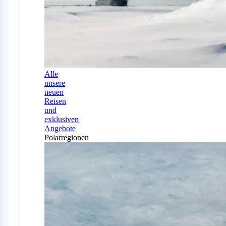
Alle
unsere
neuen
Reisen
und
exklusiven
Angebote
Polarregionen