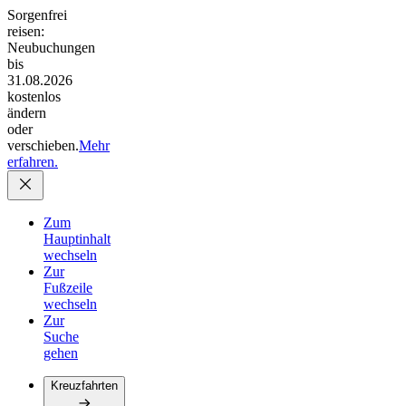
Sorgenfrei
reisen:
Neubuchungen
bis
31.08.2026
kostenlos
ändern
oder
verschieben.
Mehr
erfahren.
Zum
Hauptinhalt
wechseln
Zur
Fußzeile
wechseln
Zur
Suche
gehen
Kreuzfahrten