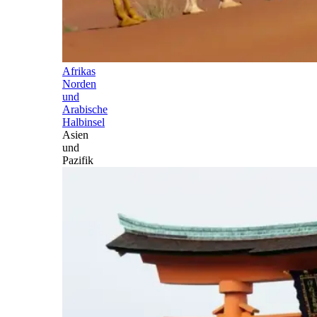
Afrikas
Norden
und
Arabische
Halbinsel
Asien
und
Pazifik