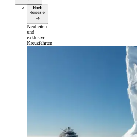
Nach
Reiseziel
Neuheiten
und
exklusive
Kreuzfahrten