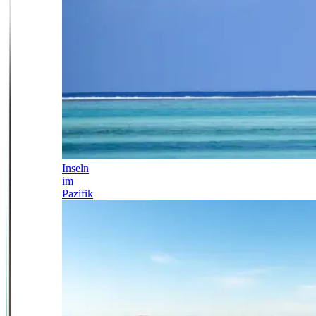
Inseln
im
Pazifik