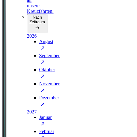
all
unsere
Kreuzfahrten.
Nach
Zeitraum
2026
August
September
Oktober
November
Dezember
2027
Januar
Februar