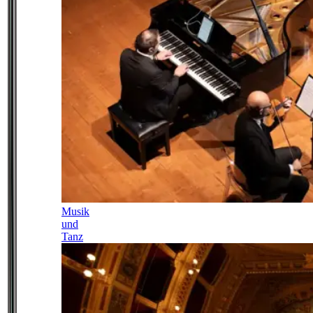
Musik
und
Tanz