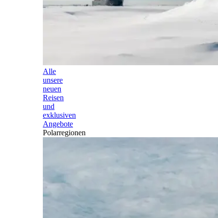
Alle
unsere
neuen
Reisen
und
exklusiven
Angebote
Polarregionen