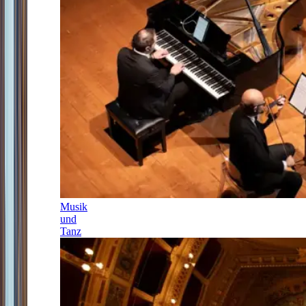
Musik
und
Tanz