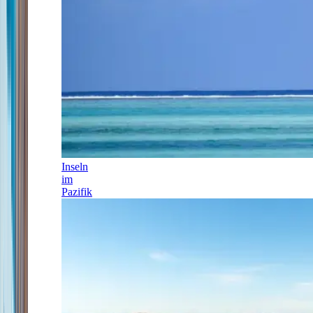
Inseln
im
Pazifik