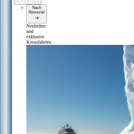
Nach
Reiseziel
Neuheiten
und
exklusive
Kreuzfahrten