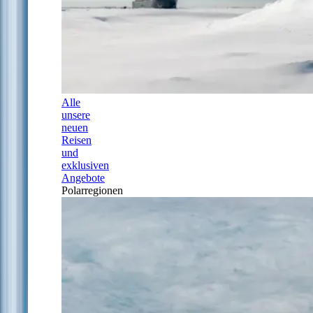
Alle
unsere
neuen
Reisen
und
exklusiven
Angebote
Polarregionen