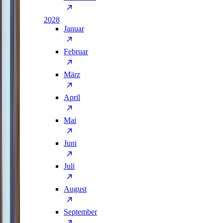
2028
Januar
Februar
März
April
Mai
Juni
Juli
August
September