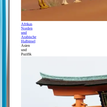
Afrikas
Norden
und
Arabische
Halbinsel
Asien
und
Pazifik