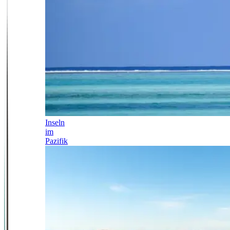
Inseln
im
Pazifik