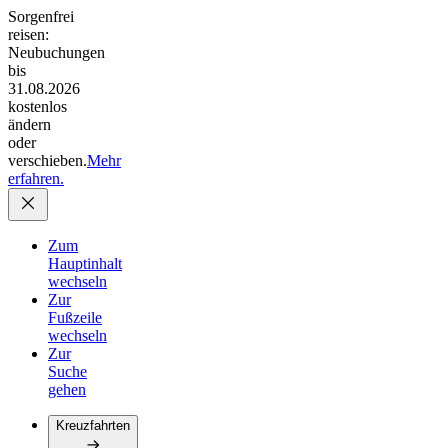
Sorgenfrei
reisen:
Neubuchungen
bis
31.08.2026
kostenlos
ändern
oder
verschieben.
Mehr
erfahren.
Zum
Hauptinhalt
wechseln
Zur
Fußzeile
wechseln
Zur
Suche
gehen
Kreuzfahrten