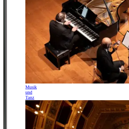
Musik
und
Tanz