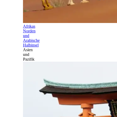
Afrikas
Norden
und
Arabische
Halbinsel
Asien
und
Pazifik