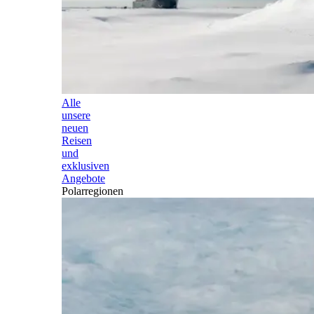
Alle
unsere
neuen
Reisen
und
exklusiven
Angebote
Polarregionen