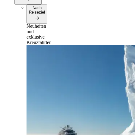
Nach
Reiseziel
Neuheiten
und
exklusive
Kreuzfahrten