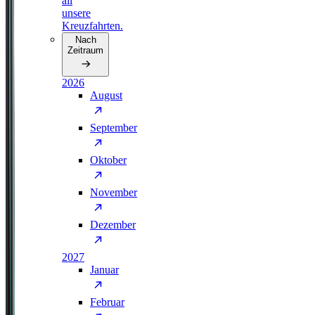
all
unsere
Kreuzfahrten.
Nach
Zeitraum
2026
August
September
Oktober
November
Dezember
2027
Januar
Februar