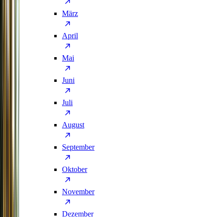
März
April
Mai
Juni
Juli
August
September
Oktober
November
Dezember