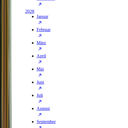
2028
Januar
Februar
März
April
Mai
Juni
Juli
August
September