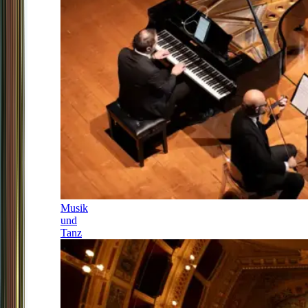
Musik
und
Tanz