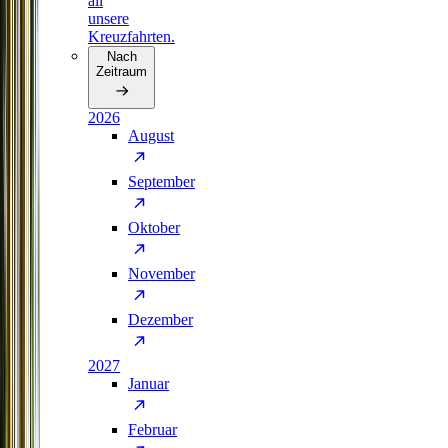
all
unsere
Kreuzfahrten.
Nach
Zeitraum
2026
August
September
Oktober
November
Dezember
2027
Januar
Februar