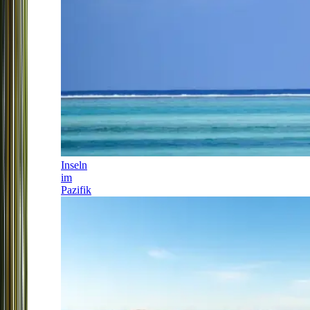
Inseln
im
Pazifik