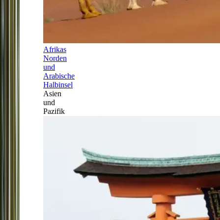
Afrikas
Norden
und
Arabische
Halbinsel
Asien
und
Pazifik