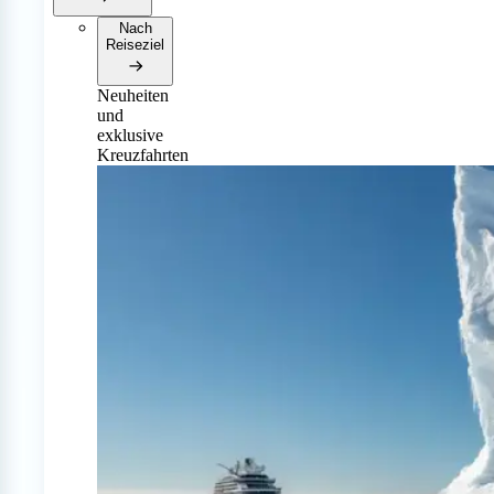
Nach
Reiseziel
Neuheiten
und
exklusive
Kreuzfahrten