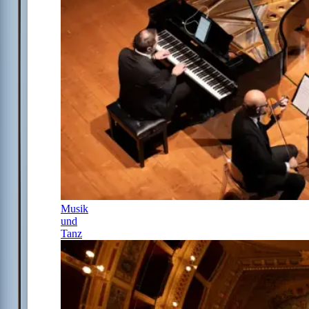
Musik
und
Tanz