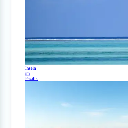
Inseln
im
Pazifik