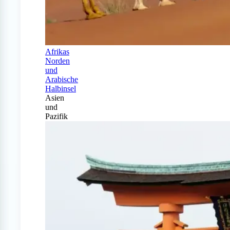
Afrikas
Norden
und
Arabische
Halbinsel
Asien
und
Pazifik