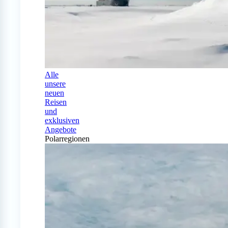
Alle
unsere
neuen
Reisen
und
exklusiven
Angebote
Polarregionen