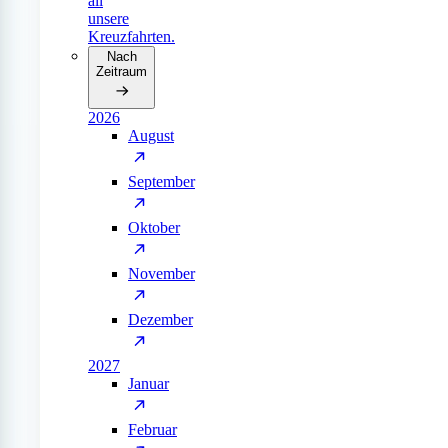
all
unsere
Kreuzfahrten.
Nach
Zeitraum
2026
August
September
Oktober
November
Dezember
2027
Januar
Februar