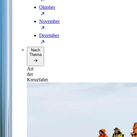
Oktober
November
Dezember
Nach
Thema
Art
der
Kreuzfahrt