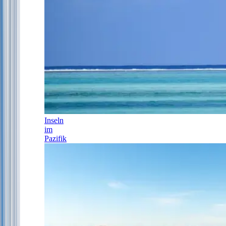
Inseln
im
Pazifik