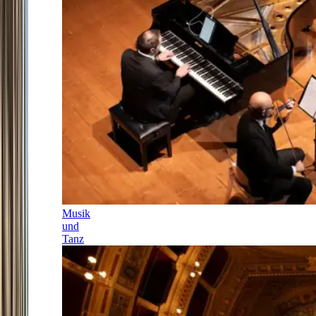
Musik
und
Tanz