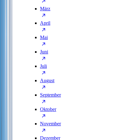
März
April
Mai
Juni
Juli
August
September
Oktober
November
Dezember