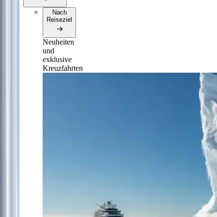
Nach
Reiseziel
Neuheiten
und
exklusive
Kreuzfahrten