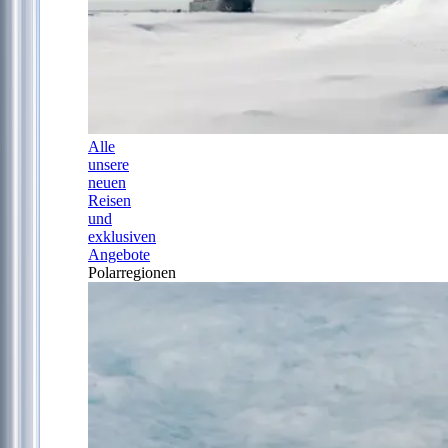
Alle
unsere
neuen
Reisen
und
exklusiven
Angebote
Polarregionen