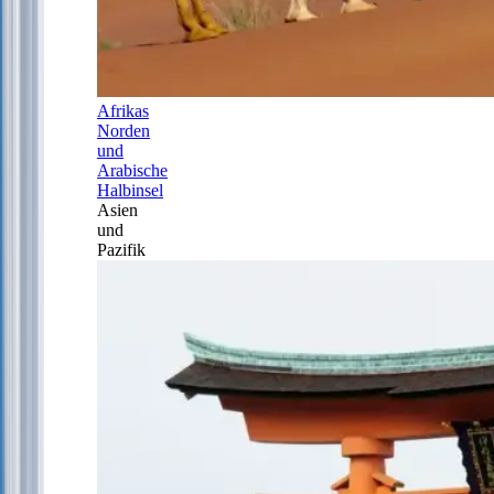
Afrikas
Norden
und
Arabische
Halbinsel
Asien
und
Pazifik