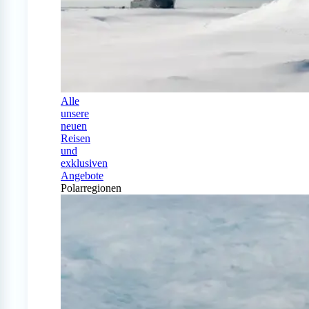
Alle
unsere
neuen
Reisen
und
exklusiven
Angebote
Polarregionen