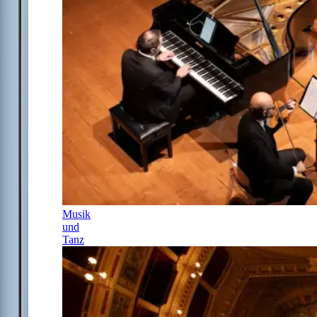
Musik
und
Tanz