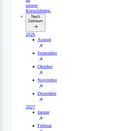
all
unsere
Kreuzfahrten.
Nach
Zeitraum
2026
August
September
Oktober
November
Dezember
2027
Januar
Februar