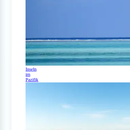
Inseln
im
Pazifik