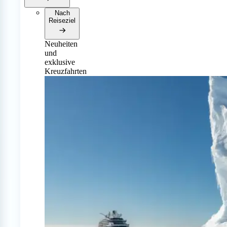
Nach
Reiseziel
Neuheiten
und
exklusive
Kreuzfahrten