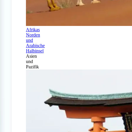
Afrikas
Norden
und
Arabische
Halbinsel
Asien
und
Pazifik